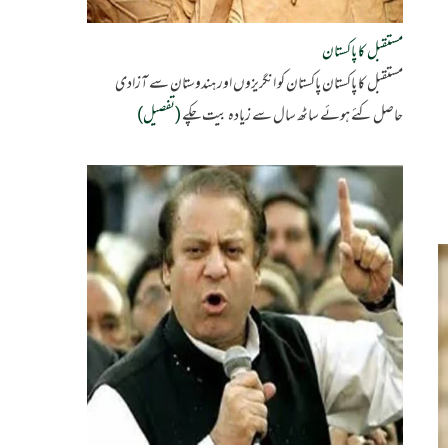
مستقبل کا پاکستان
مستقبل کا پاکستان پاکستان کو انگریزوں اور ہندوستان سے آزادی
حاصل کئے ہوئے ساٹھ سال سے زیادہ بیت چکے
(تفصیل)