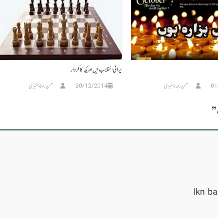
ایرانی انقلاب میں امریکہ کا کردار
01
حسن رضا چنگیزی
20/12/2014
حسن رضا چنگیزی
”
lkn ba