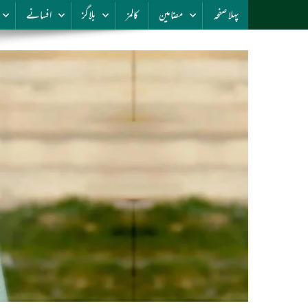
پہلا صفحہ
مضامین
کالمز
بلاگز
افسانے