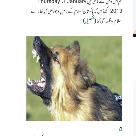
ہم اس دیش کے باسی ہیں Thursday 3 January
2013 کہتے ہیں کہ پاکستان اسلام کے نام پر وجود میں آیاتھا۔اسے
اسلام کا قلعہ بھی کہا
(تفصیل)
کتا