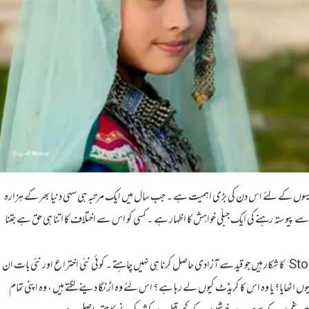
جیسوں کے لئے اس دن کی بڑی اہمیت ہے ۔ جب سال میں ایک مرتبہ ہی سہی دنیا بھر کے ہزارہ
وستہ رہنے کی ایک جبلّی خواہش کا اظہار ہے ۔ کسی کو اس سے اختلاف کا اتنا ہی حق ہے جتنا
میرے خیال میں ہم یا ہم میں سے بعض لوگ Stockholm Syndrome کا شکار ہیں جو قید سے آزادی حاصل کرنا ہی نہیں چاہتے ۔ کوئی نئی اختراع اور نئی بات ان 
ٹھایا؟ یا وہ اس کا کریڈٹ کیوں لے رہا ہے ؟ اس لئے وہ اڑنگا دینے لگتے ہیں ، وہ اپنی تمام