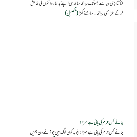
کتا کتا بڑی دیر سے بھونک رہا تھا ساتھ ہی اپنے بدنماء دانتوں کی نمائش
کرکے غرّا بھی رہا تھا ۔ سامنے کھڑا
(تفصیل)
جانے کس جرم کی پائی ہے سزا؟
جانے کس جرم کی پائی ہے سزا؟ ابّو یہ کون لوگ ہیں جو آئے دن ہمیں