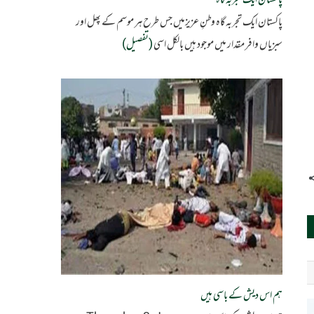
پاکستان ایک تجربہ گاہ
پاکستان ایک تجربہ گاہ وطنِ عزیزمیں جس طرح ہر موسم کے پھل اور
سبزیاں وافر مقدار میں موجود ہیں بالکل اسی
(تفصیل)
ہم اس دیش کے باسی ہیں