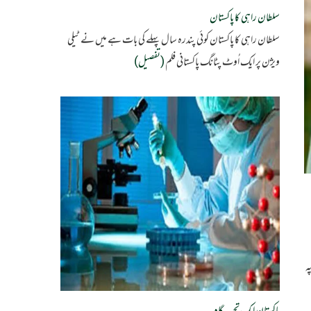
سلطان راہی کا پاکستان
سلطان راہی کا پاکستان کوئی پندرہ سال پہلے کی بات ہے میں نے ٹیلی
ویژن پر ایک اُوٹ پٹانگ پاکستانی فلم
(تفصیل)
پہ