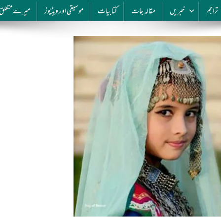
تراجم
خبریں
مقالہ جات
کتابیات
موسیقی اور ویڈیوز
میرے متعلق