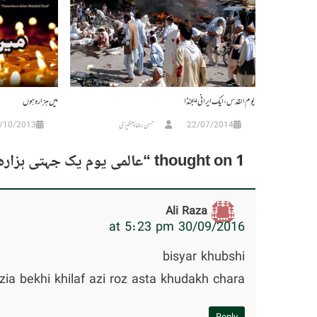
یوم القدس ، ایک ایرانی ایجنڈا
میں ہزارہ ہوں
22/07/2014
حسن رضا چنگیزی
/10/2013
1 thought on “
عالمی یوم یک جہتی ہزارہ
Ali Raza
30/09/2016 at 5:23 pm
bisyar khubshi
zia bekhi khilaf azi roz asta khudakh chara