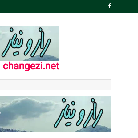
Ski
t
conten
changezi.net