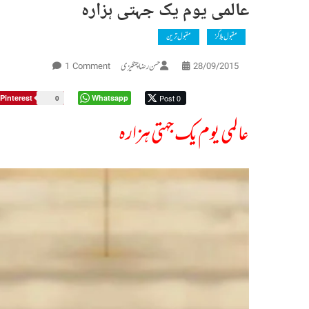
عالمی یوم یک جہتی ہزارہ
مقبول بلاگز
مقبول ترین
On
حسن رضا چنگیزی
1 Comment
28/09/2015
عالمی
یوم
Pinterest
Whatsapp
Post 0
0
یک
عالمی یوم یک جہتی ہزارہ
جہتی
ہزارہ