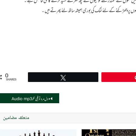
 ہمیں غموں کے سمندر سے خوشیوں کے کچھ قطرے کشید کرنے کا حق حاصل ہے ۔
زخموں پر چھڑکنے کے لئے نمک کی بوری ہمیشہ ساتھ لئے پھرتے ہیں ۔
0
Tweet
SHARES
٭ دل مرہ توبلجی نکو Audio mp3
متعلقہ مضامین