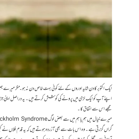
ایک اکتوبر کا دن شاید اوروں کے لئے کوئی بہت خاص دن نہ ہو۔ مگر میرے 
اپنے آپ کو ایک لڑی میں پرونے کی کوشش کرتے ہیں ۔ یہ دراصل اپنی جڑ سے پی
مجھے اس سے اتفاق کا ۔
گراں گزرتی ہے ۔ وہ اس بات سے بھی آزردہ ہوتے ہیں کہ یہ قدم فلاں نے کیوں ا