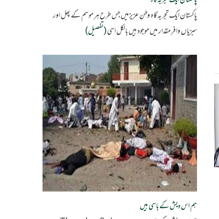
پاکستان ایک تجربہ گاہ
پاکستان ایک تجربہ گاہ وطنِ عزیزمیں جس طرح ہر موسم کے پھل اور
سبزیاں وافر مقدار میں موجود ہیں بالکل اسی
(تفصیل)
ہم اس دیش کے باسی ہیں