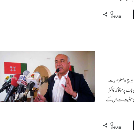
P
0
SHARES
Wedn ڈاکٹر عبدالمالک بلوچ نامعلوم مدت
ت پر ہوگا کہ ڈاکٹر
کی حیثیت سے ان کے
0
SHARES