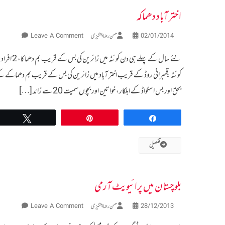
اختر آباد دھماکہ
On
02/01/2014
حسن رضا چنگیزی
Leave A Comment
اختر
نئے سال کے پہلے ہی 
آباد
دھماکہ
بحق اور بس اسکواڈ کے اہلکار، خواتین اور بچوں سمیت 20 سے زائد […]
Tweet
Pin
Share
تفصیل
بلوچستان میں پرائیویٹ آرمی
On
28/12/2013
حسن رضا چنگیزی
Leave A Comment
بلوچستان