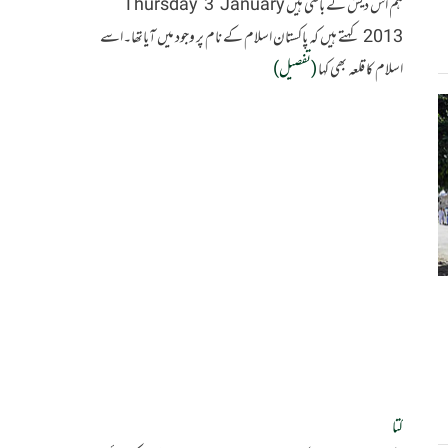
ہم اس دیش کے باسی ہیں Thursday 3 January
2013 کہتے ہیں کہ پاکستان اسلام کے نام پر وجود میں آیاتھا۔اسے
اسلام کا قلعہ بھی کہا
(تفصیل)
کتا