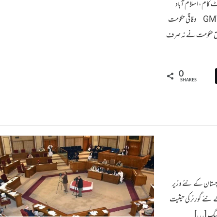
اٹ کام، اسلام آباد
آخری وقت اشاعت: ہفتہ 28 دسمبر 2013 , 00:41 GMT 05:41 PST وفاقی حکومت
 سابق حکومت نے نہ صرف
0
SHARES
لوچستان کے نئے وزیر
کے نئے گورنر کی حیثیت
م لیگ […]