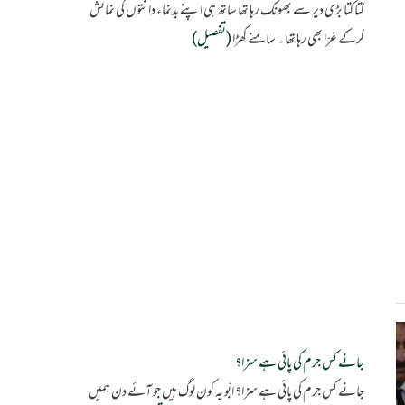
کتا کتا بڑی دیر سے بھونک رہا تھا ساتھ ہی اپنے بدنماء دانتوں کی نمائش
کرکے غرّا بھی رہا تھا ۔ سامنے کھڑا
(تفصیل)
جانے کس جرم کی پائی ہے سزا؟
جانے کس جرم کی پائی ہے سزا؟ ابّو یہ کون لوگ ہیں جو آئے دن ہمیں