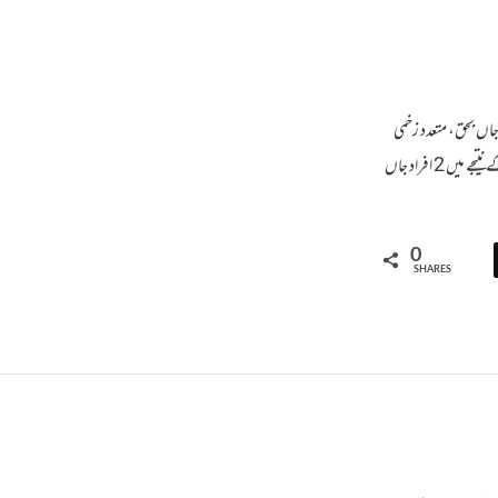
دن کوئٹہ میں زائرین کی بس کے قریب بم دھماکا، 2 افراد جاں بحق، متعدد زخمی
کوئٹہ: قمبرانی روڈ کے قریب اختر آباد میں زائرین کی بس کے قریب بم دھماکے کے نتیجے میں 2 افراد جاں
0
SHARES