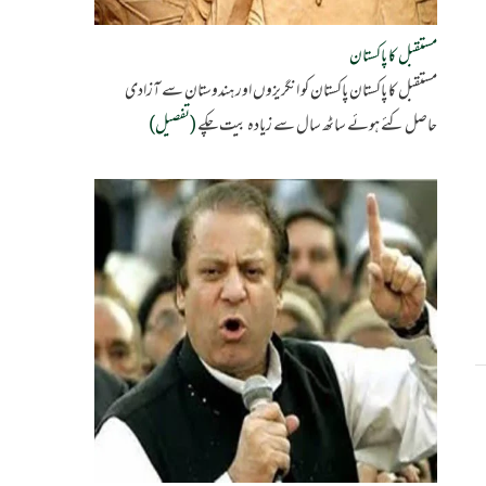
مستقبل کا پاکستان
مستقبل کا پاکستان پاکستان کو انگریزوں اور ہندوستان سے آزادی
حاصل کئے ہوئے ساٹھ سال سے زیادہ بیت چکے
(تفصیل)