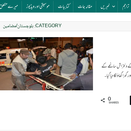
تراجم
خبریں
مقالہ جات
کتابیات
موسیقی اور ویڈیوز
میرے متعلق
CATEGORY:
بلوچستان/مضامین
 کے دلخراش سانحے کے
را گھاؤ لگا دیا گیا۔
0
SHARES