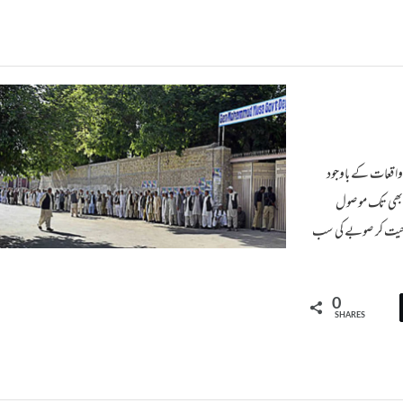
واقعات کے باوجود
ا۔ابھی تک موصول
ں جیت کر صوبے کی سب
0
SHARES