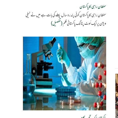
سلطان راہی کا پاکستان
سلطان راہی کا پاکستان کوئی پندرہ سال پہلے کی بات ہے میں نے ٹیلی
ویژن پر ایک اُوٹ پٹانگ پاکستانی فلم
(تفصیل)