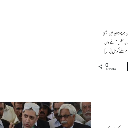
ن بلوچستان میں ابھی
کے برعکس آئے دن
ام سننے کو مل […]
0
SHARES