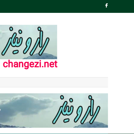
Ski
t
conten
changezi.net