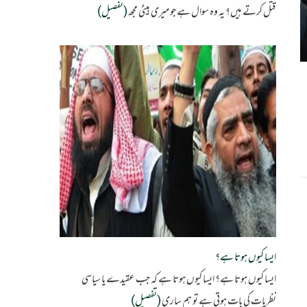
قتل کرتے ہیں؟ یہ وہ سوال ہے جو میری بیٹی مجھ
(تفصیل)
ایسا کیوں ہوتا ہے؟
ایسا کیوں ہوتا ہے؟ ایسا کیوں ہوتا ہے کہ جب عقیدے یا سیاسی
نظریات کی بات ہوتی ہے تو ہم ساری
(تفصیل)