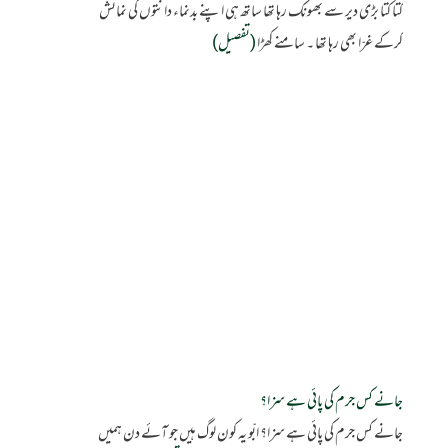
کتا کتا بڑی دیر سے بھونک رہا تھا ساتھ ہی اپنے بدنماء دانتوں کی نمائش
کرکے غرّا بھی رہا تھا ۔ سامنے کھڑا
(تفصیل)
جانے کس جرم کی پائی ہے سزا؟
جانے کس جرم کی پائی ہے سزا؟ ابّو یہ کون لوگ ہیں جو آئے دن ہمیں