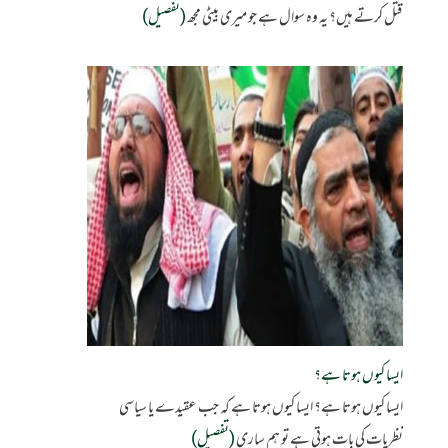
قتل کرتے ہیں؟ یہ وہ سوال ہے جو میری بیٹی مجھ
(تفصیل)
ایسا کیوں ہوتا ہے؟
ایسا کیوں ہوتا ہے؟ ایسا کیوں ہوتا ہے کہ جب عقیدے یا سیاسی
نظریات کی بات ہوتی ہے تو ہم ساری
(تفصیل)