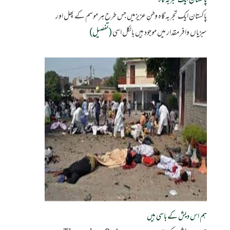
پاکستان ایک تجربہ گاہ
پاکستان ایک تجربہ گاہ وطنِ عزیزمیں جس طرح ہر موسم کے پھل اور
سبزیاں وافر مقدار میں موجود ہیں بالکل اسی
(تفصیل)
ہم اس دیش کے باسی ہیں