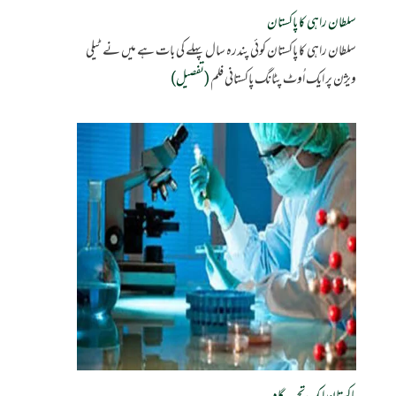
سلطان راہی کا پاکستان
سلطان راہی کا پاکستان کوئی پندرہ سال پہلے کی بات ہے میں نے ٹیلی
ویژن پر ایک اُوٹ پٹانگ پاکستانی فلم
(تفصیل)