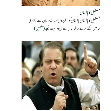
مستقبل کا پاکستان
مستقبل کا پاکستان پاکستان کو انگریزوں اور ہندوستان سے آزادی
حاصل کئے ہوئے ساٹھ سال سے زیادہ بیت چکے
(تفصیل)