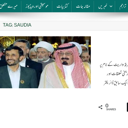
تراجم
خبریں
مقالہ جات
کتابیات
موسیقی اور ویڈیوز
میرے متعلق
TAG:
SAUDIA
Proxy War  پاکستان میں فرقہ واریت کے نام پر
یخی تعلقات اور
ایک سابق ڈائریکٹر
0
SHARES