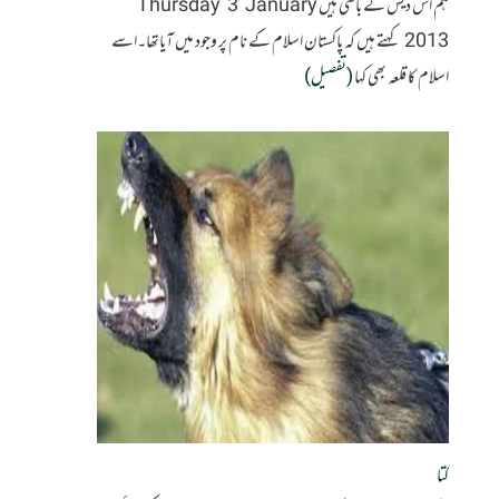
ہم اس دیش کے باسی ہیں Thursday 3 January
2013 کہتے ہیں کہ پاکستان اسلام کے نام پر وجود میں آیاتھا۔اسے
اسلام کا قلعہ بھی کہا
(تفصیل)
کتا