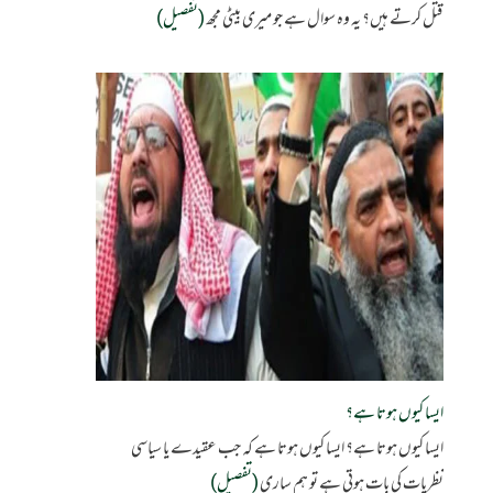
قتل کرتے ہیں؟ یہ وہ سوال ہے جو میری بیٹی مجھ
(تفصیل)
ایسا کیوں ہوتا ہے؟
ایسا کیوں ہوتا ہے؟ ایسا کیوں ہوتا ہے کہ جب عقیدے یا سیاسی
نظریات کی بات ہوتی ہے تو ہم ساری
(تفصیل)