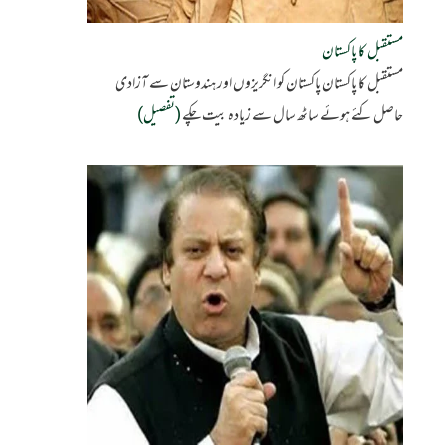
مستقبل کا پاکستان
مستقبل کا پاکستان پاکستان کو انگریزوں اور ہندوستان سے آزادی
حاصل کئے ہوئے ساٹھ سال سے زیادہ بیت چکے
(تفصیل)