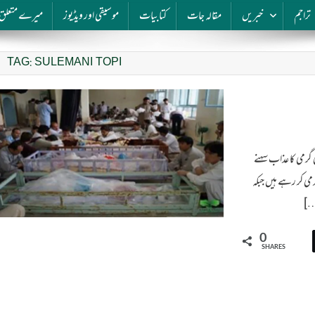
تراجم
خبریں
مقالہ جات
کتابیات
موسیقی اور ویڈیوز
میرے متعلق
TAG:
SULEMANI TOPI
ے تپتے دن کی گرمی کا عذاب سہنے
ی کر رہے ہیں جبکہ
[…]
0
SHARES