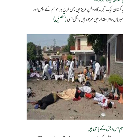
پاکستان ایک تجربہ گاہ
پاکستان ایک تجربہ گاہ وطنِ عزیزمیں جس طرح ہر موسم کے پھل اور
سبزیاں وافر مقدار میں موجود ہیں بالکل اسی
(تفصیل)
ہم اس دیش کے باسی ہیں