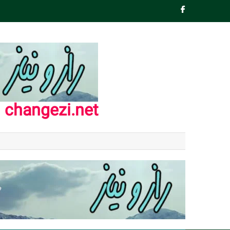
Ski
t
conten
changezi.net