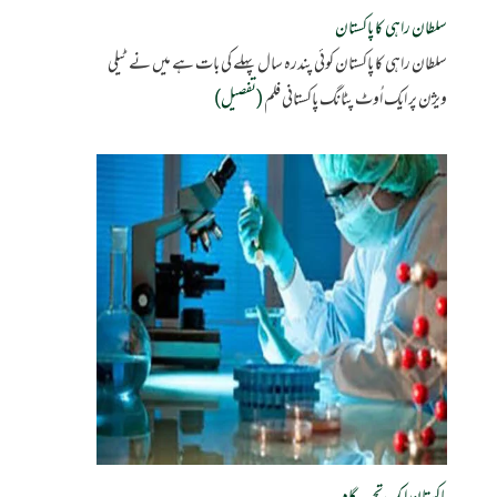
سلطان راہی کا پاکستان
سلطان راہی کا پاکستان کوئی پندرہ سال پہلے کی بات ہے میں نے ٹیلی
ویژن پر ایک اُوٹ پٹانگ پاکستانی فلم
(تفصیل)