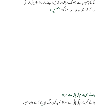
کتا کتا بڑی دیر سے بھونک رہا تھا ساتھ ہی اپنے بدنماء دانتوں کی نمائش
کرکے غرّا بھی رہا تھا ۔ سامنے کھڑا
(تفصیل)
جانے کس جرم کی پائی ہے سزا؟
جانے کس جرم کی پائی ہے سزا؟ ابّو یہ کون لوگ ہیں جو آئے دن ہمیں