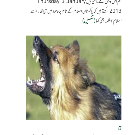
ہم اس دیش کے باسی ہیں Thursday 3 January
2013 کہتے ہیں کہ پاکستان اسلام کے نام پر وجود میں آیاتھا۔اسے
اسلام کا قلعہ بھی کہا
(تفصیل)
کتا