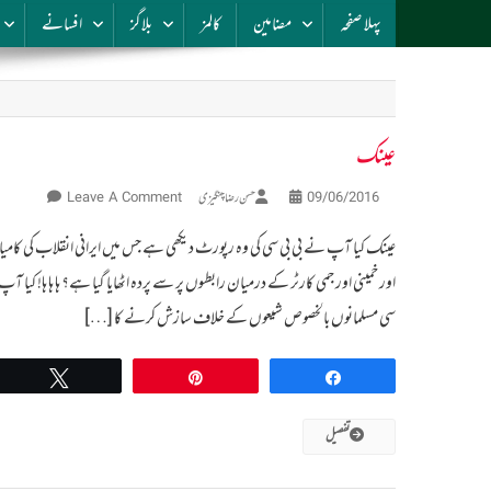
پہلا صفحہ
مضامین
کالمز
بلاگز
افسانے
عینک
On
09/06/2016
حسن رضا چنگیزی
Leave A Comment
عینک
عینک کیا آپ نے بی بی سی کی وہ رپورٹ دیکھی ہے جس میں ایرانی انقلاب کی کامیابی
اور خمینی اور جمی کارٹر کے درمیان رابطوں پر سے پردہ اٹھایا گیا ہے؟ ہا ہا ہا! کیا آپ
سی مسلمانوں بالخصوص شیعوں کے خلاف سازش کرنے کا […]
Tweet
Pin
Share
تفصیل