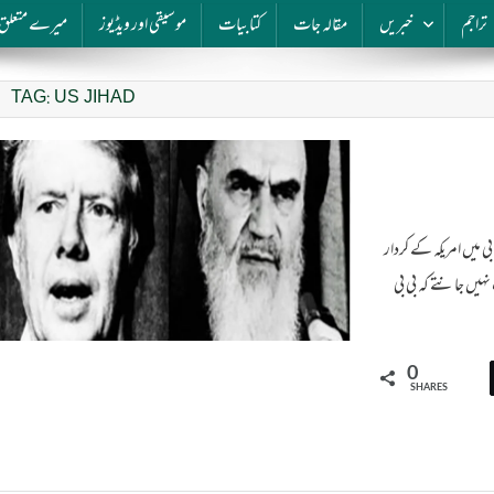
تراجم
خبریں
مقالہ جات
کتابیات
موسیقی اور ویڈیوز
میرے متعلق
TAG:
US JIHAD
 میں امریکہ کے کردار
 نہیں جانتے کہ بی بی
0
SHARES