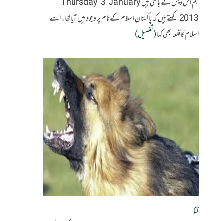
ہم اس دیش کے باسی ہیں Thursday 3 January
2013 کہتے ہیں کہ پاکستان اسلام کے نام پر وجود میں آیاتھا۔اسے
اسلام کا قلعہ بھی کہا
(تفصیل)
کتا