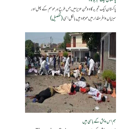
پاکستان ایک تجربہ گاہ
پاکستان ایک تجربہ گاہ وطنِ عزیزمیں جس طرح ہر موسم کے پھل اور
سبزیاں وافر مقدار میں موجود ہیں بالکل اسی
(تفصیل)
ہم اس دیش کے باسی ہیں