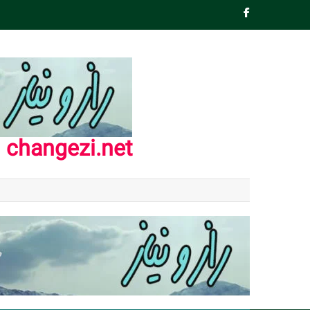
Ski
t
conten
changezi.net