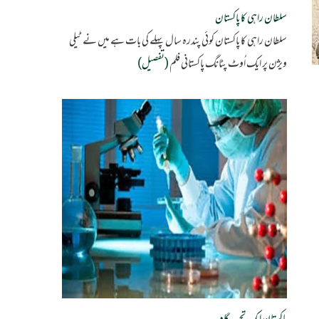
سلطان راہی کا پاکستان
سلطان راہی کا پاکستان کوئی پندرہ سال پہلے کی بات ہے میں نے ٹیلی
ویژن پر ایک اُوٹ پٹانگ پاکستانی فلم
(تفصیل)