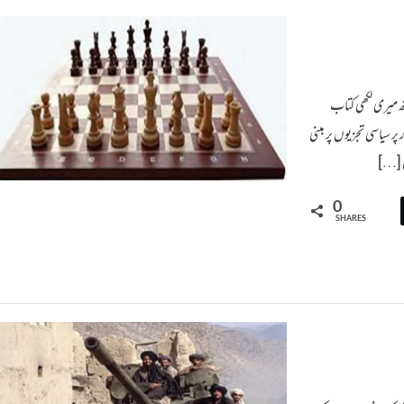
تھ میری لکھی کتاب
دی طور پر سیاسی تجزیوں پر مبنی
لی […]
0
SHARES