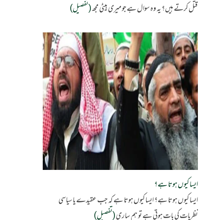
قتل کرتے ہیں؟ یہ وہ سوال ہے جو میری بیٹی مجھ
(تفصیل)
ایسا کیوں ہوتا ہے؟
ایسا کیوں ہوتا ہے؟ ایسا کیوں ہوتا ہے کہ جب عقیدے یا سیاسی
نظریات کی بات ہوتی ہے تو ہم ساری
(تفصیل)