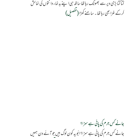
کتا کتا بڑی دیر سے بھونک رہا تھا ساتھ ہی اپنے بدنماء دانتوں کی نمائش
کرکے غرّا بھی رہا تھا ۔ سامنے کھڑا
(تفصیل)
جانے کس جرم کی پائی ہے سزا؟
جانے کس جرم کی پائی ہے سزا؟ ابّو یہ کون لوگ ہیں جو آئے دن ہمیں