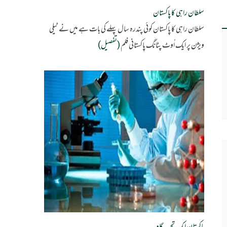
سلطان راہی کا پاکستان
سلطان راہی کا پاکستان کوئی پندرہ سال پہلے کی بات ہے میں نے ٹیلی
ویژن پر ایک اُوٹ پٹانگ پاکستانی فلم
(تفصیل)