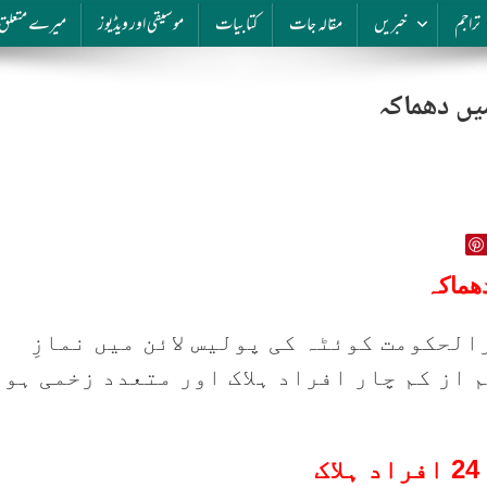
تراجم
خبریں
مقالہ جات
کتابیات
موسیقی اور ویڈیوز
میرے متعلق
یں دھماکہ
دھماکہ
لحکومت کوئٹہ کی پولیس لائن میں نمازِ
 از کم چار افراد ہلاک اور متعدد زخمی ہو