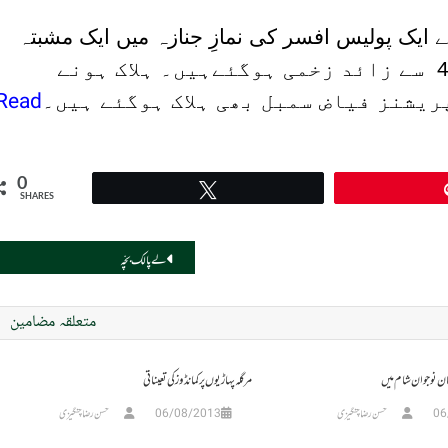
لے ایک پولیس افسر کی نمازِ جنازہ میں ایک مشبتہ
سے زائد زخمی ہوگئےہیں۔ ہلاک ہونے
Read
پریشنز فیاض سمبل بھی ہلاک ہوگئے ہیں۔
0
Tweet
SHARES
لے پالک بچّہ
متعلقہ مضامین
ن نوجوان شام میں
مرگلہ پہاڑیوں پر کمانڈوز کی تعیناتی
06
حسن رضا چنگیزی
06/08/2013
حسن رضا چنگیزی