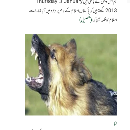
ہم اس دیش کے باسی ہیں Thursday 3 January
2013 کہتے ہیں کہ پاکستان اسلام کے نام پر وجود میں آیاتھا۔اسے
اسلام کا قلعہ بھی کہا
(تفصیل)
کتا