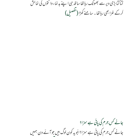
کتا کتا بڑی دیر سے بھونک رہا تھا ساتھ ہی اپنے بدنماء دانتوں کی نمائش
کرکے غرّا بھی رہا تھا ۔ سامنے کھڑا
(تفصیل)
جانے کس جرم کی پائی ہے سزا؟
جانے کس جرم کی پائی ہے سزا؟ ابّو یہ کون لوگ ہیں جو آئے دن ہمیں