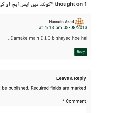
1 thought on “
کوئٹہ میں ایس ایچ او کی ن
Hussain Azad
08/08/2013 at 4:13 pm
Damake main D.I.G b shayed hoe hai..
Reply
Leave a Reply
t be published.
Required fields are marked
*
Comment