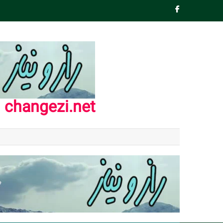
Ski
t
conten
changezi.net