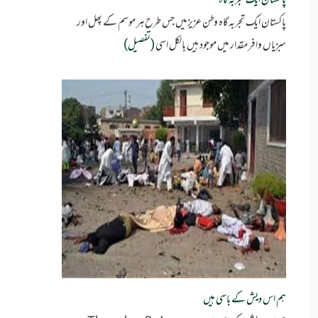
پاکستان ایک تجربہ گاہ
پاکستان ایک تجربہ گاہ وطنِ عزیزمیں جس طرح ہر موسم کے پھل اور
سبزیاں وافر مقدار میں موجود ہیں بالکل اسی
(تفصیل)
ہم اس دیش کے باسی ہیں