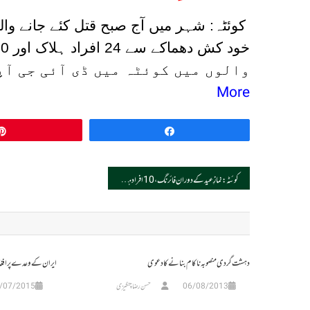
کوئٹہ: شہر میں آج صبح قتل کئے جانے وا
خود کش دھماکے سے 24 افراد ہلاک اور 40
والوں میں کوئٹہ میں ڈی آئی جی آ
More
Pin
Share
Post
کوئٹہ: نمازِ عید کے دوران فائرنگ، 10افراد ہلاک
navigation
دہشت گردی منصوبہ ناکام بنانے کا دعوی
ایران کے وعدے پر افغا
06/08/2013
حسن رضا چنگیزی
/07/2015