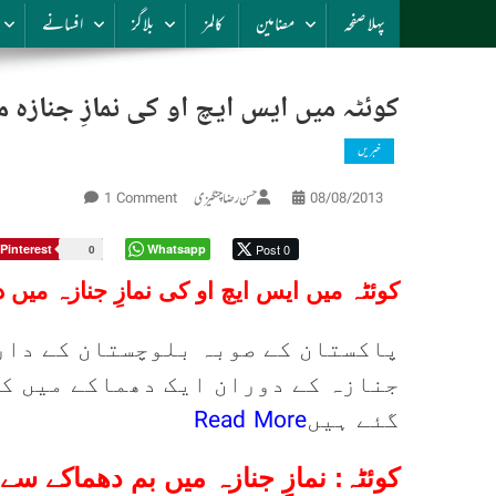
پہلا صفحہ
مضامین
کالمز
بلاگز
افسانے
کوئٹہ میں ایس ایچ او کی نمازِ جنازہ م
خبریں
On
حسن رضا چنگیزی
1 Comment
08/08/2013
کوئٹہ
میں
Pinterest
Whatsapp
Post 0
0
ایس
کوئٹہ میں ایس ایچ او کی نمازِ جنازہ میں 
ایچ
او
پاکستان کے صوبہ بلوچستان کے دارا
کی
نمازِ
جنازہ کے دوران ایک دھماکے میں کم
جنازہ
Read More
گئے ہیں
میں
دھماکہ
کوئٹہ: نمازِ جنازہ میں بم دھماکے سے 24 افراد ہلاک