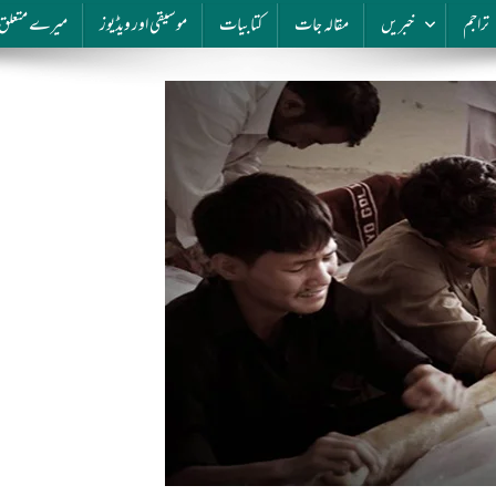
تراجم
خبریں
مقالہ جات
کتابیات
موسیقی اور ویڈیوز
میرے متعلق