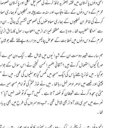
انہی دنوں پاکستان میں فقہہ جعفریہ نافذ کرنے کی مہم چل نکلی اور پاکستان خصوصاَ
محرم کے دس دنوں کے لئے پنجاب اور سندھ سے پیشہ ورخطیبوں کو بھاری معاو
کرنے کی خاطر ان خطیبوں کے بھاری معاوضوں کی خصوصی تشہیر کی جاتی ۔ ان دنوں
سے “مہنگا” خطیب تھا ۔ وہ بڑے مضحکہ خیز انداز میں اصحاب رسول کا مذاق اڑایا کر
محرم کے دس دنوں میں خطابت کے عوض چالیس ہزار روپے ملتے تھے جو شاید آ
ہم سارے شیعہ دوست ان کے شیدائیوں میں شامل تھے ۔ ایک دن میرے ایک د
مہر) کیوں استعمال کرتے ہیں ؟ آقائی ضمیرالحسن نجفی نے اس سوال کے جواب می
ہوگیا ۔ میں نماز پڑھنے پاس کی ایک مسجد میں گھس گیا جو سنّیوں کی تھی۔ میں نے م
چینی اور غصے میں ادھر ادھرٹہل رہا تھا ۔ میں نے نماز ختم کی تو امام مسجد میرے پا
مٹی پر سجدہ کرنے سے شیطان کو غصّہ آتا ہے ۔ کہیں آپ کو تو غصّہ نہیں آیا”؟ نج
نعرے میں میری بلند آواز بھی شامل تھی ۔ تب دوسروں کی طرح میں بھی یہ 
تھا ۔
انہی دنوں میں نے پہلی بار ” ایک ، دو ، تین پر لعنت کا نعرہ اور جواب میں بے شمار 