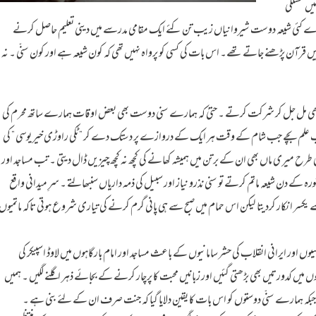
یں مسلکی
۔ میرے کئی شیعہ دوست شیروانیاں زیب تن کئے ایک مقامی مدرسے میں دینی تعلیم حاصل کرنے
 قرآن پڑھنے جاتے تھے۔ اس بات کی کسی کو پرواہ نہیں تھی کہ کون شیعہ ہے اور کون سنّی ۔ نہ
 بھی مل جل کر شرکت کرتے ۔ حتیٰ کہ ہمارے سنی دوست بھی بعض اوقات ہمارے ساتھ محرم کی
 علم بچے جب شام کے وقت ہر ایک کے دروازے پر دستک دے کر ” ٹکی راوڑی خیر یوسی ” کی
کی طرح میری ماں بھی ان کے برتن میں ہمیشہ کھانے کی کچھ نہ کچھ چیزیں ڈال دیتی ۔ تب مساجد اور
عاشورہ کے دن شیعہ ماتم کرتے تو سنی نذرو نیاز اور سبیل کی ذمہ داریاں سنبھالتے ۔ سرِ میدانی واقع
کسر انکار کردیتا لیکن اس حمام میں صبح سے ہی پانی گرم کرنے کی تیاری شروع ہوتی تاکہ ماتمیوں
ں اور ایرانی انقلاب کی حشر سامانیوں کے باعث مساجد اور امام بارگاہوں میں لاوڈ اسپیکر کی
یں کدورتیں بھی بڑھتی گئیں اور زبانیں محبت کا پرچار کرنے کے بجائے ذہر اگلنے لگیں ۔ ہمیں
 ہیں جبکہ ہمارے سنّی دوستوں کو اس بات کا یقین دلایا گیا کہ جنت صرف ان کے لئے بنی ہے ۔