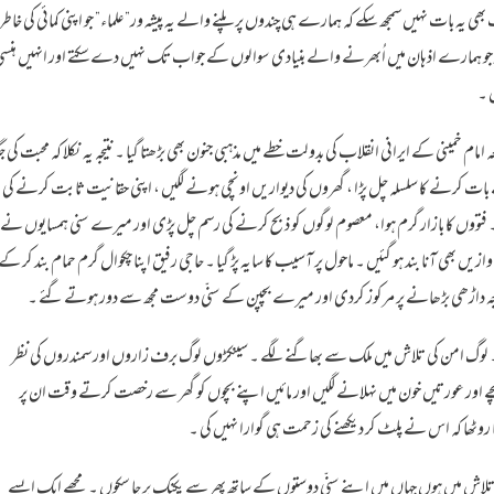
بھی یہ بات نہیں سمجھ سکے کہ ہمارے ہی چندوں پر پلنے والے یہ پیشہ ور”علماء” جو اپنی کمائی کی خاطر
ں اور جو ہمارے اذہان میں اُبھرنے والے بنیادی سوالوں کے جواب تک نہیں دے سکتے اور انہیں ہنس
 ۔
ام خمینی کے ایرانی انقلاب کی بدولت خطے میں مذہبی جنون بھی بڑھتا گیا ۔ نتیجہ یہ نکلا کہ محبت کی جگ
ت کرنے کا سلسلہ چل پڑا ، گھروں کی دیواریں اونچی ہونے لگیں ، اپنی حقانیت ثابت کرنے کی
فتووں کا بازار گرم ہوا، معصوم لوگوں کو ذبح کرنے کی رسم چل پڑی اور میرے سنی ہمسایوں نے
وازیں بھی آنا بند ہو گئیں ۔ ماحول پر آسیب کا سایہ پڑ گیا ۔ حاجی رفیق اپنا چکوال گرم حمام بند کر کے
توجہ داڑھی بڑھانے پر مرکوز کردی اور میرے بچپن کے سنّی دوست مجھ سے دور ہوتے گئے ۔
 لوگ امن کی تلاش میں ملک سے بھاگنے لگے ۔ سینکڑوں لوگ برف زاروں اور سمندروں کی نظر
ے اور عورتیں خون میں نہلانے لگیں اور مائیں اپنے بچوں کو گھر سے رخصت کرتے وقت ان پر
 روٹھا کہ اس نے پلٹ کر دیکھنے کی زحمت ہی گوارا نہیں کی ۔
 میں ہوں جہاں میں اپنے سنّی دوستوں کے ساتھ پھر سے پکنک پر جا سکوں ۔ مجھے ایک ایسے