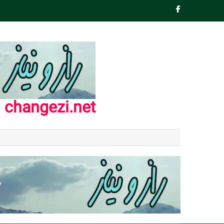
Ski
t
conten
changezi.net