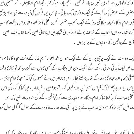
 کوئٹہ کو لبنان بنانے کی باتیں کی جانے لگیں ۔ مجھے یاد ہے کہ تب کچھ امام بارگاہوں کے منتظمین میں
ضوں کے عوض بُک کرنے کی ایک دوڑ سی لگ جاتی ۔مجالس میں لوگوں کی زیادہ سے زیادہ بِھیڑجمع
 امام بارگاہ کلان میکانگی روڑ کے ایک خطیب ضمیر الحسن نجفی کا بڑا شہرہ تھا جو اس وقت کا س
تا تھا ۔ وہ ان اصحاب کے خلاف بولنے اور تبریٰ بھیجنے میں اپنا ثانی نہیں رکھتا تھا ۔ تب انہیں
ج کے چالیس لاکھ روپیوں کے برابر ہوں ۔
وست نے ایک پرچی پر ان کے لئے ایک سوال لکھ بھیجا ۔ ” ہم نماز کے وقت سجدہ گاہ (مور/
ں ایک کہانی سنائی ۔ کہنے لگے ” ایک دن میں پنجاب کے کسی گاوں سے گزر رہا تھا تو نماز کا وق
صلیٰ بچھایا اور سجدہ گاہ رکھ کے نماز پڑھنے لگا ۔ اس دوران میں نے محسوس کیا کہ مسجد کا امام بڑی 
س آیا اور پوچھنے لگا کہ تم اس” ٹکیا ” پہ سجدہ کیوں کرتے ہو ؟ میں نے جواب میں کہا کہ کربلا کی اس
فی صاحب کا یہ کہنا تھا کہ امام بارگاہ نعرہ حیدری سے گونج اُٹھی ۔ کہنے کی ضرورت نہیں کہ اس
بات نہیں سمجھ سکا کہ مولوی صاحب نے بڑی چالاکی سے ہمارے دوست کے سوال کو گول مول کردی
کی تکرار سنی ۔ اور انہیں دنوں شاید پہلی بار سامنے کی مسجد سے امام بارگاہ کلان پر پتھراو کیا گیا ۔