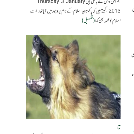
ہم اس دیش کے باسی ہیں Thursday 3 January
ی
2013 کہتے ہیں کہ پاکستان اسلام کے نام پر وجود میں آیاتھا۔اسے
اسلام کا قلعہ بھی کہا
(تفصیل)
ی
ہ
کتا