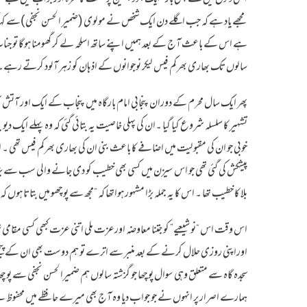
مجھے یاد ہے کہ جب اگلے دن ایک شخص نے مولوی (ضمیر الحسن نجفی)سے کہا ک
ہے اس کے باعث آج کے بعد ہمیں اپنے ساتھ اسلحہ لے کر گھومنا ہوگا تو جناب
سالوں تک بھاری بھرکم فیس لیکر نوجوانوں کے اذہان کو زہر آلود کرتے رہے۔
پھر ایک سال محرم کے دوران پنجابی امام بارگاہ میں پنجاب کے ایک اور آ
تشہیر کا سلسلہ شروع کیا گیا ۔ان کی پہلی خاصیت یہ بتائی گئی کہ وہ پہلے ایک
پیشکش کی گئی تھی جو اس سیزن میں کسی بھی خطیب کو دی جانے والی سب سے بڑی ر
بلا کا خطیب تھا ۔ اس کا یہ جملہ بڑا مشہور ہواتھا کہ “مجھ سے پوچھو میں بتاتا ہوں کہ سنّیوں میں کیا خرابیاں ہیں کیون
اس وقت اس “نو شیعیے” کو جتنا معاوضہ اورعزت ملی اتنی عزت کبھی کسی مقامی 
اوراپنی روزی حلال کرنے کے بعد منبر سے اترے تو ہم دوست بھی ان کے پیچھے 
سجدہ گاہ سے متعلق وہی سوال پوچھا جو گزشتہ سالوں ہم ضمیرالحسن نجفی سے پ
ہمارے اصرار پر انہوں نے جو جواب دیا وہ آج بھی میرے حافظے میں محفوظ ہے ۔ ف