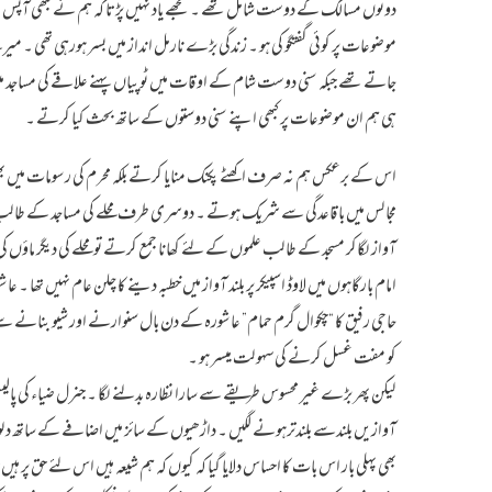
دونوں مسالک کے دوست شامل تھے ۔ مجھے یاد نہیں پڑتا کہ ہم نے کبھی آپس م
موضوعات پر کوئی گفتگو کی ہو ۔ زندگی بڑے نارمل انداز میں بسر ہورہی تھی 
جاتے تھے جبکہ سنی دوست شام کے اوقات میں ٹوپیاں پہنے علاقے کی مساجد میں
ہی ہم ان موضوعات پر کبھی اپنے سنی دوستوں کے ساتھ بحث کیا کرتے ۔
اس کے برعکس ہم نہ صرف اکھٹے پکنک منایا کرتے بلکہ محرم کی رسومات میں
مجالس میں باقاعدگی سے شریک ہوتے ۔ دوسری طرف محلے کی مساجد کے طالب
آواز لگاکر مسجد کے طالب علموں کے لئے کھانا جمع کرتے تو محلے کی دیگر ماؤں 
امام بارگاہوں میں لاوڈ اسپیکر پر بلند آواز میں خطبہ دینے کا چلن عام نہیں تھا ۔ 
حاجی رفیق کا “چکوال گرم حمام” عاشورہ کے دن بال سنوارنے اور شیو بنانے سے ی
کو مفت غسل کرنے کی سہولت میسر ہو ۔
لیکن پھر بڑے غیر محسوس طریقے سے سارا نظارہ بدلنے لگا ۔ جنرل ضیاء کی پالیسیو
آوازیں بلندسے بلندترہونے لگیں ۔ داڑھیوں کے سائز میں اضافے کے ساتھ دلوں م
بھی پہلی بار اس بات کا احساس دلایا گیا کہ کیوں کہ ہم شیعہ ہیں اس لئے حق پر