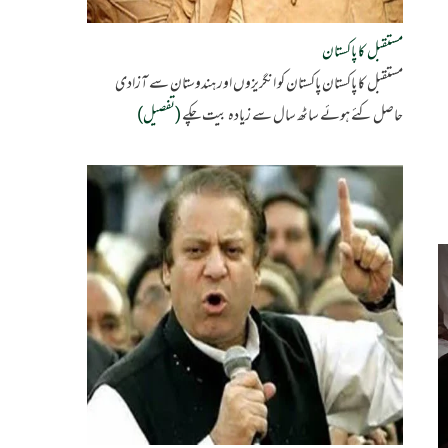
مستقبل کا پاکستان
مستقبل کا پاکستان پاکستان کو انگریزوں اور ہندوستان سے آزادی
حاصل کئے ہوئے ساٹھ سال سے زیادہ بیت چکے
(تفصیل)