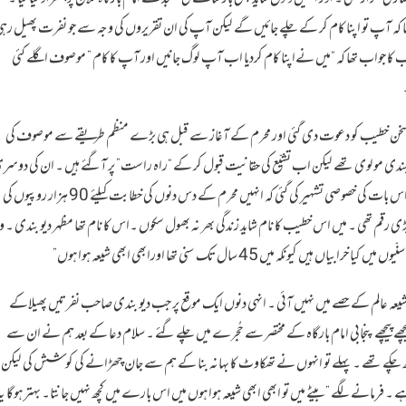
ہ آپ تو اپنا کام کر کے چلے جائیں گے لیکن آپ کی ان تقریروں کی وجہ سے جو نفرت پھیل رہ
 کا جواب تھا کہ “میں نےاپنا کام کردیا اب آپ لوگ جانیں اور آپ کا کام ” موصوف اگلے کئی
تش سخن خطیب کو دعوت دی گئی اور محرم کے آغاز سے قبل ہی بڑے منظم طریقے سے موصوف کی
 دیو بندی مولوی تھے لیکن اب تشیّع کی حقانیت قبول کر کے “راہ راست” پر آگئے ہیں ۔ ان کی دوسر
خوبی جو ان کی مقبولیت میں اضافے کا باعث بنی ان کی بھاری بھرکم فیس تھی ۔ اس بات کی خصوصی تشہیر کی گئی کہ انہیں محرم کے دس دنوں کی خطابت کیلئے 90 ہزار روپیوں کی
قم تھی ۔ میں اس خطیب کا نام شاید زندگی بھر نہ بھول سکوں ۔اس کا نام تھا مظہر دیو بندی ۔ و
کہ میں 45 سال تک سنی تھا اورابھی ابھی شیعہ ہوا ہوں”
شیعہ عالم کے حصے میں نہیں آئی ۔ انہی دنوں ایک موقع پر جب دیو بندی صاحب نفرتیں پھیلاکے
پیچھے پنجابی امام بارگاہ کے مختصر سے حُجرے میں چلے گئے ۔ سلام دعا کے بعد ہم نے ان سے
وچھ چکے تھے ۔ پہلے تو انہوں نے تھکاوٹ کا بہانہ بنا کے ہم سے جان چھڑانے کی کوشش کی لیکن
رمانے لگے ” بیٹے میں تو ابھی ابھی شیعہ ہوا ہوں میں اس بارے میں کچھ نہیں جانتا۔ بہتر ہوگا یہ