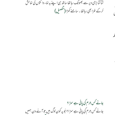
کتا کتا بڑی دیر سے بھونک رہا تھا ساتھ ہی اپنے بدنماء دانتوں کی نمائش
کرکے غرّا بھی رہا تھا ۔ سامنے کھڑا
(تفصیل)
ی
ہ
جانے کس جرم کی پائی ہے سزا؟
جانے کس جرم کی پائی ہے سزا؟ ابّو یہ کون لوگ ہیں جو آئے دن ہمیں