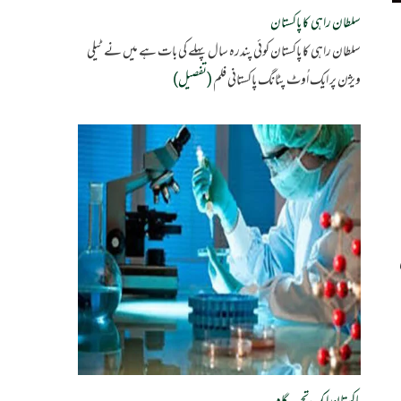
سلطان راہی کا پاکستان
سلطان راہی کا پاکستان کوئی پندرہ سال پہلے کی بات ہے میں نے ٹیلی
ویژن پر ایک اُوٹ پٹانگ پاکستانی فلم
(تفصیل)