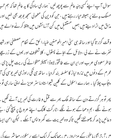
سوال آپ اپنے کسی جیّد عالم سے پوچھ لیں ” ہماری سادگی کا یہ عالم تھا کہ ہم تب 
مسلک بدلنے پر ہمیشہ تیار رہتے ہیں ، جن کو دین کی معمولی سمجھ بوجھ بھی نہی
مذاق میں اڑا دیتے ہیں ہمیں مستقبل میں کن آزمائشوں میں مبتلا کرنے والے ہیں
وقت گزرتا گیا اور ساتھ ہی سنّی امیرالمومنین ضیاءالحق کے نظام مصطفیٰ اور شیعہ ام
نفرت نے لے لی ، دلائل کے بجائے پستول ، کلاشنکوف اور بموں کے زریعے با
خاطرسعودی عرب اور ایران سے طاقتور لاوڈ اسپیکر منگوانے کی ریت چل پڑی ۔ 
محرم کے دنوں میں نذرو نیاز کا سلسلہ بند کر دیا ۔ ساتھ ہی ٹکی راوڑی خیر یوسی کی آ
پنجاب چلا گیا ۔ ہمارے اسکول کے کلین شیواستاد ماسٹر عزیز نے اپنی ساری 
پھر تو ہر گزرتے دن کے ساتھ ملک بھر سے قتل و غارت کی خبریں آنے لگیں ۔
ہونے لگے ، بم دھماکے ہونے لگے ، ٹارگٹ کلنگ اپنے عروج پر پہنچ گئی ، بچ
دعائیں پڑھ کر پھونکنے لگیں تاکہ وہ خیریت سے گھر واپس آسکے ۔ لیکن امن ایسا
میں آج بھی ماضی کے مزاروں میں جھانک کر ایک ایسے پرسکون معاشرےکی تلاش