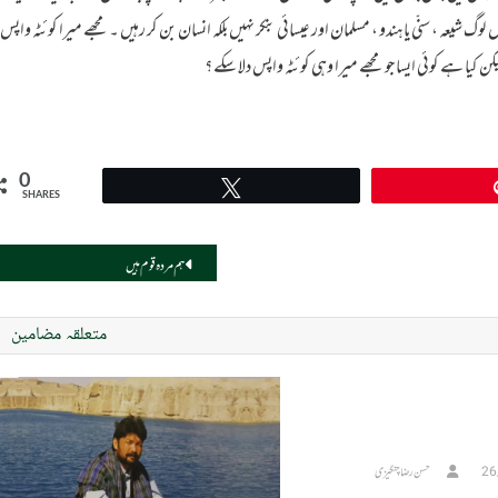
 شیعہ ،سنّی یا ہندو ، مسلمان اور عیسائی بنکر نہیں بلکہ انسان بن کر رہیں ۔ مجھے میرا کوئٹہ واپس
ن کیا ہے کوئی ایسا جو مجھے میرا وہی کوئٹہ واپس دلا سکے ؟
0
Tweet
SHARES
ہم مردہ قوم ہیں
متعلقہ مضامین
26
حسن رضا چنگیزی