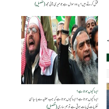
قتل کرتے ہیں؟ یہ وہ سوال ہے جو میری بیٹی مجھ
(تفصیل)
ایسا کیوں ہوتا ہے؟
ایسا کیوں ہوتا ہے؟ ایسا کیوں ہوتا ہے کہ جب عقیدے یا سیاسی
نظریات کی بات ہوتی ہے تو ہم ساری
(تفصیل)