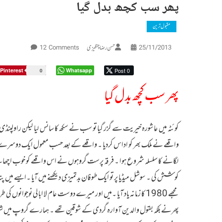
پھر سب کچھ بدل گیا
مقبول ترین
On
حسن رضا چنگیزی
12 Comments
25/11/2013
پھر
سب
Pinterest
Whatsapp
Post 0
0
کچھ
پھر سب کچھ بدل گیا
بدل
گیا
کوئٹہ میں عاشورہ خیریت سے گزر گیا تو سب نے سکھ کا سانس لیا لیکن راولپنڈی
واقعے نے ملک بھر کو اداس کردیا ۔ واقعے کے بعد حسب معمول ایک دوسرے 
لگانے کا سلسلہ شروع ہوا ۔ فرقہ پرست گروہوں نے اس واقعے کو خوب اچھال
کوشش کی ۔ سوشل میڈیا پر تو ایک طوفان بدتمیزی دیکھنے میں آیا ۔ایسے میں پتہ
مجھے 1980 کا زمانہ یاد آیا ۔میں اور میرے دوست عام لا ابالی نوجوانوں کی
پھرنے بلکہ بقول والدین آوارہ گردی کے شوقین تھے ۔ ہمارے گروپ میں شیع