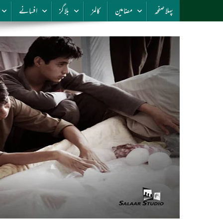
پہلا صفحہ
مضامین
کالمز
بلاگز
افسانے