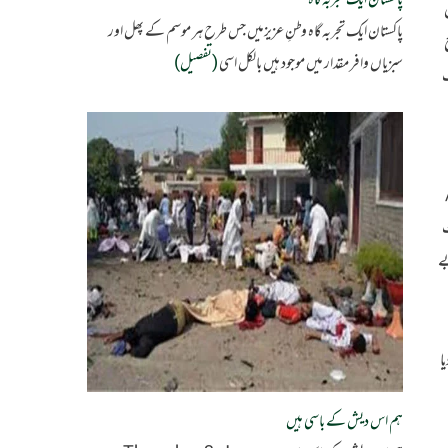
پاکستان ایک تجربہ گاہ
پاکستان ایک تجربہ گاہ وطنِ عزیزمیں جس طرح ہر موسم کے پھل اور
سبزیاں وافر مقدار میں موجود ہیں بالکل اسی
(تفصیل)
ب
ت
بے
ا
ہم اس دیش کے باسی ہیں