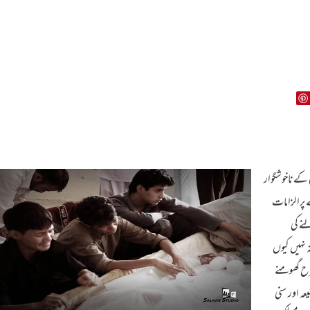
 کے ناخوشگوار
پرالزامات
نے کی
 نہیں کیوں
 طرح گھومنے
ہ اور سنی