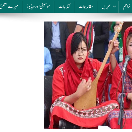
تراجم
خبریں
مقالہ جات
کتابیات
موسیقی اور ویڈیوز
میرے متعلق