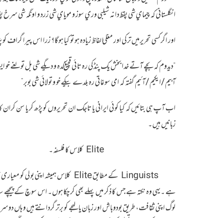
انگلستاني كه چيماي شي پقط دانه شيلبي وري سوز و موياي شي زرد و اونگه شي سرخ 
اور اگرکسی تحریرمیں ترکی اور مغلی الفاظ زیادہ ہو تو کیا ہوگا؟ زرا اس پیرا گراف کو
“دیدوم کہ بچے آتے خدابخش یک پنڈکی رہ تائی قچیغ کدہ و دیگے شی بل تولغے خو ای
آبیم/ایکیم/آئیم گفتہ کہ امی سوغاتی رہ بلدے بیکے خو و تولائی شی بوبر”
اب آپ ہی بتائیں کہ کیا کوئی ایرانی یا تاجک ان تحریروں کو پڑھ کر یا سن کران کا 
زبانیں ہیں۔
Elite کلاس کا فلسفہ۔
Linguists کے مطابق Elite کلاس ہمیشہ اپنی
ہے ۔یہی وہ نکتہ ہے جس کا ذکر میں پہلے بھی کر چکا ہوں۔ اس سوچ کے پیچھے سی
لوگ اپنی ثقافت، طریق بودوباش اور زبان یا لہجے کو برتر گردانتے ہیں وہا