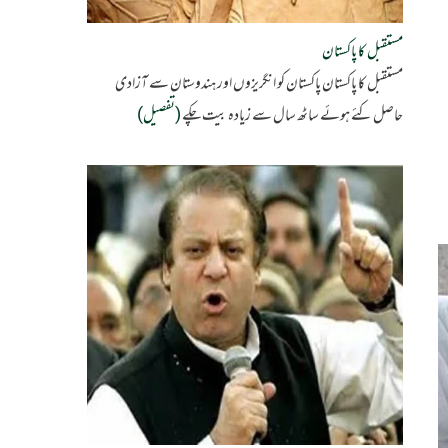
مستقبل کا پاکستان
مستقبل کا پاکستان پاکستان کو انگریزوں اور ہندوستان سے آزادی
حاصل کئے ہوئے ساٹھ سال سے زیادہ بیت چکے
(تفصیل)