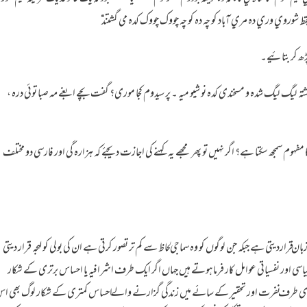
پقط شوروي وري ده مري آباد كوچه ده كوچه چووك چووك كده مي گشتند
“
 پڑھ کر بتائیے۔
شتہ لیگ لیگ شدہ و مسخندی کدہ نو شیو میہ ۔ پرسیدوم کجا موری؟ گفت بچے ابغے مہ صبا توئی درہ ،
مفہوم سمجھ سکتا ہے؟ اگر نہیں تو پھر مجھے یہ کہنے کی اجازت دیجئے کہ ہزارہ گی اور فارسی دو مختلف
 بولی کو معیاری زبان قراردیتی ہے جبکہ جن لوگوں کو وہ سماجی لحاظ سے کم تر تصور کرتی ہے ان کی بولی کو لہجہ قرار دیتی
اسی اور نفسیاتی عوامل کار فرما ہوتے ہیں جہاں اگر ایک طرف اشرافیہ یا احساس برتری کے شکار
ں دوسری طرف نفرت اور تحقیر کے سائے میں زندگی گزارنے والے احساس کمتری کے شکار لوگ بھی ا