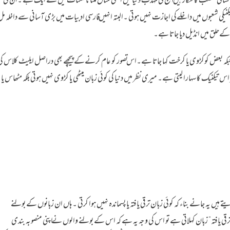
 لسانی تعصب کا شکار ہیں آج کی مہذب دنیا میں اسکی مثال ملنا ناممکنات میں سے ایک ہے ۔ان کی
کنیکی شعبوں میں داخلےکی اجازت نہیں ہوتی ۔البتہ انہیں فارسی ادبیات میں بڑی آسانی سے داخلہ م
ےحلق میں انڈیل دیا جاتا ہے۔
ی جبکہ بعض کوکڑوی یا کرخت کہا جاتا ہے۔اس تصور کو عام کرنےکے پیچھے بھی دراصل ایلیٹ کلاس کی
 تیکنیک کا سہارا لیتی ہے۔ میری نظر میں دنیا کی کوئی زبان میٹھی یا کڑوی نہیں ہوتی بلکہ مٹھاس یا
ے ہیں یہ جانے بناء کہ کوئی زبان ترقی یافتہ یا پسماندہ نہیں ہوا کرتی ۔ہاں ان زبانوں کے بولنے
 ترقی یافتہ” زبان کہلاتی ہے تو اس کی وجہ یہ ہے کہ اس کے بولنے والوں نے اپنی منصوبہ بندی