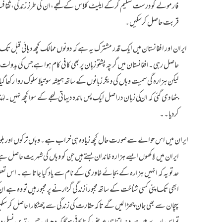
فارمولے کو درست تسلیم کرکے ایلیٹ کلاس کے لہجے،ان کی طرز زندگی،ثقافت حت
قربت حاصل کرسکیں۔
ایران اور افغانستان میں ایک قدر مشترک یہ ہے کہ دونوں ممالک کچھ دہائی قبل 
حاصل رہی۔افغانستان میں گرچہ پشتو زبان پر بھی کافی کام ہوا ہےجس کی بدولت پشتو
لیکن ہزارہ گی سمیت وہاں کی دیگر زبانوں کے ساتھ ہمیشہ سوتیلا سلوک روا رکھا گیا
بٹھا دی گئی کہ ان کی زبان دراصل ایک پس ماندہ دیہاتی لہجے کے سوا کچھ نہیں۔ل
کردیا۔۔
ایران میں اس حوالے سےصورت حال کچھ زیادہ ہی خراب ہے۔وہاں ترکوں اور بلوچوں کے
ایران میں لاکھوں ایسے ہزارہ خاندان بستے ہیں جن کو وہاں کی شہریت حاصل ہے 
حد تو یہ کہ انہیں ہزارہ کے بجائے خاوری کے نام سے یاد کیا جاتا ہے۔ اس تعصب کا 
ابھی تک اپنی کسی شناخت کے ساتھ مجبوراَ زندگی گزارنے پر مجبور ہیں تو وہ ہے
پہچان سے بھی جان چھڑا لیں گے تاکہ حقارت کی زندگی سے چھٹکارا حاصل کر س