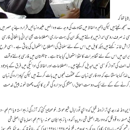
یا تھا کہ
یتے ہیں لیکن ذخیرہ الفاظ میں تفاوت کی وجہ سے وہ انہیں علیحدہ زبانیں قرار دینے پر مصر ہیں 
 صرف روسی اندازمیں بولتے ہیں بلکہ ان کی بہت ساری اصطلاحات بھی ایرانی یا افغانی فارسی
ش خانہ” کہتے ہیں جبکہ کابل میں اس کے لئے سلمانی کی اصطلاح استعمال کی جاتی ہے۔ اسی طرح
اور ایران میں اس کے لئے تظاہرات کا لفظ استعمال کیا جاتا ہے۔تاجکستان میں فارسی بولتے وقت
وگ الف کی آواز کو “ی” میں تبدیل کرلیتے ہیں ۔اصطلاحات اور الفاظ کی ادائیگی میں فرق کے باوجود
ا کہا جاسکتا ہے کہ وہ فارسی زبان کے مختلف لہجوں میں بات کرتے ہیں لیکن کیا ہزارہ گی زبان
 کرنے کے کے لئے ایک دوست اسحاق رامشگر کی ہزارہ گی تحریر کا ایک چھوٹا نمونہ پیش خدمت
اين دفه غدر جدي تر از دفه قبل كده اي تورا بال شيو موشه. خو مو چيز كني كه آزرگي زيبو استه و يا ام لهجه، د
ي مسله ره قودقل كده و ريشه اصلي شي ره پيدا كده، يا زيبو ايلان مونه، يا ام لهجه! صايباي اصلي شي
منظورم محققين و زبان شناسان استه! ده پي ديموني ازي توره يگ نقل ريزه گگ بلدي شيم كنوم، ما سالاي گاه كه ده كويته بودوم، فكر نوم ١٩٩٤ يا ١٩٩٥ بود كه يك خاتو قد يك مرتيكه چيم سوز