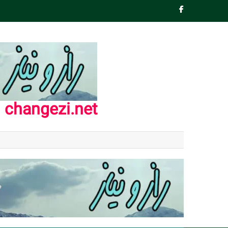
Ski
t
conten
changezi.net