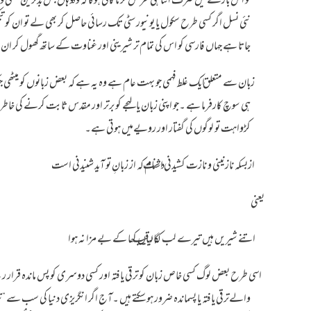
تو اس بارے میں صرف اتنا ہی عرض کرنا کافی ہوگا کہ وہ وہاں جس بدترین نسلی و
نئی نسل اگر کسی طرح سکول یا یونیورسٹی تک رسائی حاصل کر بھی لے تو ان کو تی
جاتا ہے جہاں فارسی کو اس کی تمام تر شیرینی اور غناوت کے ساتھ گھول کر ان ک
زبان سے متعلق ایک غلط فہمی جو بہت عام ہے وہ یہ ہے کہ بعض زبانوں کو میٹھ
ہی سوچ کارفرما ہے ۔جو اپنی زبان یا لہجے کو برتر اور مقدس ثابت کرنے کی خاطر اس
کڑواہت تو لوگوں کی گفتار اور رویےمیں ہوتی ہے۔
ازبسکہ نازنینی و نازت کشیدنی است دشنام کہ از زبانِ تو آید شنیدنی است
اتنے شیریں ہیں تیرے لب کہ رقیب گالیاں کھا کے بے مزا نہ ہوا
اسی طرح بعض لوگ کسی خاص زبان کو ترقی یافتہ اور کسی دوسری کو پس ماندہ قرار ریت
والےترقی یافتہ یا پسماندہ ضرور ہو سکتے ہیں ۔آج اگر انگریزی دنیا کی سب سے ”