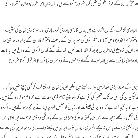
یٰ کہ ان کے طرز تکلم کی نقل کرنا شروع کردیتے ہیں تاکہ شاید اس طرح وہ ان ” شرفاء “کی
تک درباری ثقافت کے زیر اثر رہے ہیں جہاں فارسی یا دری کو درباری اورسرکاری زبان کی حیثیت
 رسم الخط وجود میں آیا اور حکمرانوں کی سرپرستی کے باعث پشتو کو فارسی کے برابر درجہ بھی ملا
 اور ان کی ترویج کی خاطر جان بوجھ کر اقدامات نہیں اُٹھائے گئے بلکہ ان لوگوں کے دماغ میں یہ بات
ہٰذا وہ اپنی زبانوں سے بیگانہ ہوتے گئےاور انہوں نے دوسری زبانوں کا اثر قبول کرنا شروع
 علاوہ بڑی تعداد میں ہزارہ بستے ہیں لیکن ان کی زبان اور ثقافت کو کبھی پنپنے نہیں دیا گیا ۔
لیکن ان کی اس حد تک تحقیر کی گئی ہے کہ وہ اپنی تمام قومی صفات سے محروم ہو کر رہ گئے ہیں ۔
یہ نتیجہ نکلا ہے کہ وہ ایرانی ثقافت اور زبان کو مکمل طور پر اپنا نے پر مجبور ہو گئے ہیں۔ اگروہ
 ان کی شکل ۔ مجھے یقین ہے جس دن کوئی جادو کی چھڑی ان کے ہاتھ لگی وہ پہلی فرصت میں اپنی اس
کیں۔یعنی نہ رہے بانس نہ بجے بانسری۔جہاں تک ایران میں بسنے والے ہزارہ مہاجرین کی بات ہ