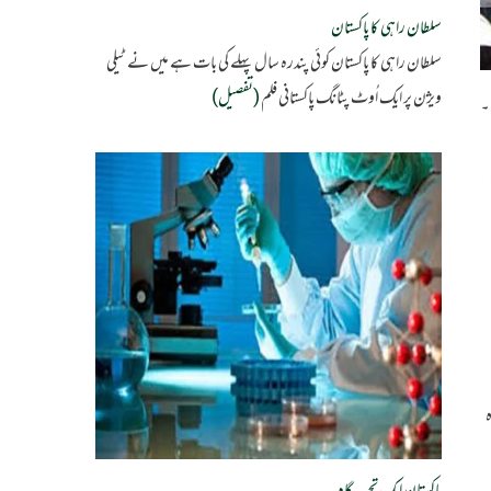
سلطان راہی کا پاکستان
سلطان راہی کا پاکستان کوئی پندرہ سال پہلے کی بات ہے میں نے ٹیلی
ویژن پر ایک اُوٹ پٹانگ پاکستانی فلم
(تفصیل)
۔
ه