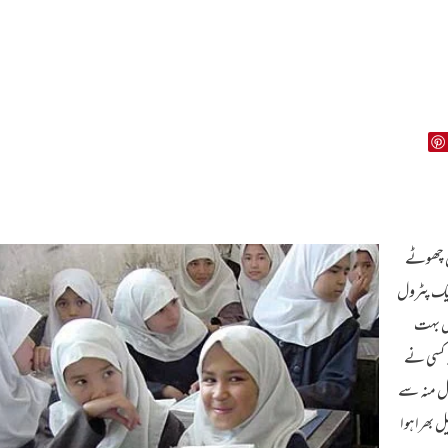
اس چھوٹے
 ایک پٹرول
یں بہت
ہ کسی نے
وتل منہ سے
ل بھرا ہوا