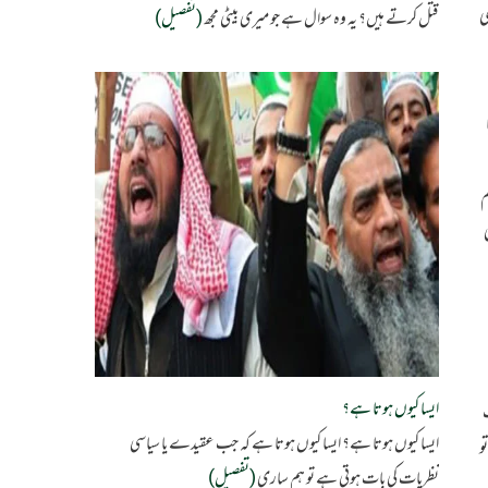
کسی
قتل کرتے ہیں؟ یہ وہ سوال ہے جو میری بیٹی مجھ
(تفصیل)
م
ایسا کیوں ہوتا ہے؟
ف
ایسا کیوں ہوتا ہے؟ ایسا کیوں ہوتا ہے کہ جب عقیدے یا سیاسی
و
نظریات کی بات ہوتی ہے تو ہم ساری
(تفصیل)