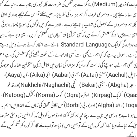
،کوششوں اور عرق ریزی سےاسے ٹیکنالوجی کی زبان اور بین البر اعظمی ابلاغیات کا زریعہ (Medium) بنا کراسے ہرشخص کی ضرورت بلکہ مجبوری بنادیا ہے۔ دنیا کے 
ہی سہارا لیتے ہیں ۔ دوسری طرف اگر ہم ہزارہ گی لکھ یا پڑھ نہیں سکتے تو اس کے پیچھے ہماری اپنی
ہیں بلکہ ہم دوسروں کے ڈھول کی تھاپ پر ناچتے رہے۔ظاہر ہے کہ جن لوگوں کی سوچ پسماندہ ہوتی
ی برتتے ہیں اور کوشش کرتے ہیں کہ کسی ” ترقی یافتہ ” زبان میں گفتگوکیا کریں ۔ یہی وجہ ہےکہ دنیا
کی بہت ساری زبانیں آہستہ آہستہ معدوم ہوتی جارہی ہے۔ بہت سارے دوست ہزارہ گی کو ایک Standard Language ماننے سے انکار کرتے ہوئے دلیل دیتے
قت ہوتی ہے۔سوال یہ ہے کہ کیا ہم نے کبھی اسے کسی فارمولے کے تحت لکھنے کی کوشش کی ہے؟ ہ
بھی ہم نے یہ سوچنے کی زحمت گوارا کی کہ ہزارہ گی زبان میں شامل ترکی یا منگولین الفاظ کی موجودگی
کیا معنی رکھتی ہے؟ ہزارہ گی زبان میں آجئی (Aajai)،باکل (Baakul) ،آچل (Aachul) ،آتئی (Aatai) ، آبئی (Aabai)، ایکہ(Aika)، آیہ (Aaya)،
دادئی (Daadai)، آغئی (Aaghai)، باجی (Baaji)، آپی (Aapi) ،ابغہ (Abgha) ، بیکئی (Bekai) ، نخچی (Nakhchi/Naghachi) اور قدغو
(Qudghu) جیسے الفاظ کہاں سے آئے ؟ تولغہ(Tolgha) ،قاش(Qaash)، کِرپگ (Kirpag) ، اوقرہ (Oqra) ،کومہ (Koma) ،کٹوگ (Katoog)،
گیدگہ (Gedga)،قبرغہ (Qabargha)، کَورہ (Kawra)، توقئی (Toqai)، الغہ (Algha) اور بوربی (Borbi) کس خلائی مخلوق کی زبان کے الفاظ ہیں؟ ہم یہ
ہوتا ہے جو فارسی میں ناپید ہے۔چنانچہ ہم کٹہ کو کتہ اورڈھول کو دہل کہہ کر انہیں زبردستی مشر
جائے مادر یا ” ماما” کہہ کر بلائیں گے تو ہمیں اس کا زیادہ ثواب ملے گا ، اگرکورہ کو شکم کہیں گے ت
ں گے۔