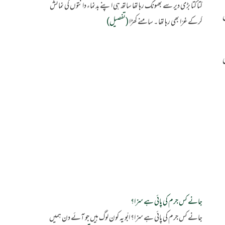
کتا کتا بڑی دیر سے بھونک رہا تھا ساتھ ہی اپنے بدنماء دانتوں کی نمائش
ل
کرکے غرّا بھی رہا تھا ۔ سامنے کھڑا
(تفصیل)
جانے کس جرم کی پائی ہے سزا؟
جانے کس جرم کی پائی ہے سزا؟ ابّو یہ کون لوگ ہیں جو آئے دن ہمیں