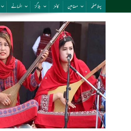
پہلا صفحہ
مضامین
کالمز
بلاگز
افسانے