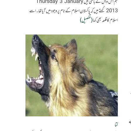
ہم اس دیش کے باسی ہیں Thursday 3 January
2013 کہتے ہیں کہ پاکستان اسلام کے نام پر وجود میں آیاتھا۔اسے
اسلام کا قلعہ بھی کہا
(تفصیل)
ے
کتا