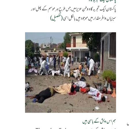
پاکستان ایک تجربہ گاہ
پاکستان ایک تجربہ گاہ وطنِ عزیزمیں جس طرح ہر موسم کے پھل اور
سبزیاں وافر مقدار میں موجود ہیں بالکل اسی
(تفصیل)
ہم اس دیش کے باسی ہیں
س