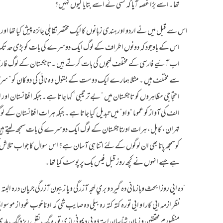
تھا۔اسے بڑا غصہ آیا کہ کسی نے اسے بتایا کیوں نہیں؟
اس سے قبل میں نے اردو اور ہندی زبانوں کا ایک مختصر تقابلی جائزہ پیش کیا تھا اور بتا
اس کے باوجود کہ دونوں اطراف کے لوگ ایک دوسرے کی بات کو بڑی حد تک سمجھ ل
اب آئیے فارسی کے مختلف لہجوں کی بات کرتے ہیں ۔تاجکستان کے لوگ فارسی نہ
سے مختلف ہیں ۔مثلا ہمارے ایک دوست کے بقول وہ نائی کی دوکان کو ” سرترا
احتجاجی مظاہروں کو تاجکستان میں ” بے ترتیبی” کہا جاتا ہے۔ جبکہ افغانستان 
الف کی آواز کو عموما “واو” میں تبدیل کیا جاتا ہے۔ جبکہ ہرات افغانستان کے ل
تہران، کابل، ہرات اور تاجکستان کے لوگ ایک دوسرے کی بات سمجھ لیتے ہیں لہٰذ
کوسمجھ پانا بھی ان لوگوں کے لئے اتنا ہی آسان ہے؟ اس سوال کا جواب تلاش
ہے جسے انہوں نے کچھ روز قبل فیس بک پر پوسٹ کیا تھا۔
“ده ايي روزا بحث وبازماني ده گيرد و بري لهجه آزرگي و يا زيبون آزرگي جريان دره البته 
نظر ازمه ايي كارا و ايي توره كته كته ره بيلي ده صايب شي كه اونا خوب غود از موسو اي