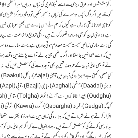
گوشے میں اگر لوگ ایک دوسرے کی زبان نہ سمجھ سکیں تو وہ مجبور ہوکرانگریزی کا 
کوتاہی اور نالائقی کار فرما ہے کیوں کہ ہم نے اس بارے میں کبھی سوچا ہی ن
ہے وہ اپنی زبان کو بھی پسماندہ تصور کرتے ہیں ، انکی ترویج و اشاعت سے لاپرواہ
ہیں کہ اسے لکھا نہیں جاسکتا اور اگریہ لکھی بھی جائے تواسے پڑھنے میں د
نے تو کبھی اپنی زبان کے حروف تہجی پر بھی توجہ دینے کی کوشش نہیں کی ۔ نہ ہی ک
اقرار کرتے ہوئے شرماتے ہیں کہ ہزارہ گی زبان میں ٹ اور ڈ کا بکثرت استعمال 
بہ فارسی کرنے کی کوشش کرتے ہیں ۔ہمارا خیال ہے کہ اگر ہم اپنی ماں کو آبئی کے ب
بھوک نہیں لگے گی اور اگر قاش کو ابرو کہیں گے تو بے آبرو ہونے سے بچ جائی