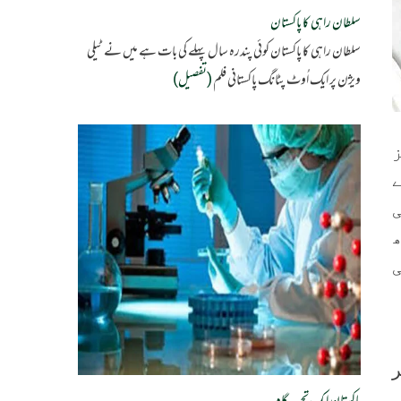
سلطان راہی کا پاکستان
سلطان راہی کا پاکستان کوئی پندرہ سال پہلے کی بات ہے میں نے ٹیلی
ویژن پر ایک اُوٹ پٹانگ پاکستانی فلم
(تفصیل)
ر