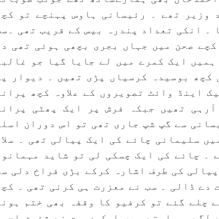
 وزیر تھے ۔ رئیسانی ہاوس پہنچے تو کچھ
 ۔ انکی تعداد پندرہ بیس کے قریب تھی ۔سب
کچے صحن میں جہاں بجری بچھی ہوئی تھی دو
ہمیں ایک کمرے میں لے جایا گیا جو غالباَ
 کچھ بوسیدہ کرسیاں پڑی تھیں ۔ دیوار پہ
ک اینڈ وائٹ تصویروں کے علاوہ کچھ پرانی
آرہی تھیں جبکہ فرش پر ایک پھٹی پرانی
سانی سے گپ شپ جاری تھی تو اس دوران اسلم
یں سلیمانی چائے کی ایک پیالی تھی ۔ سلام
 ۔ چائے کی ایک چسکی لی تو شاید مہمانوں
پیالی کی طرف اشارہ کرکے بڑی فراخ دلی سے
 دے ڈالی ۔ سب نے معزرت ہی کرنی تھی ۔ کچھ
ے چلے گئے تو کرفیو کا وقفہ بھی ختم ہونے
 لگے ۔ راستے میں ایک دوست نے شفیق احمد