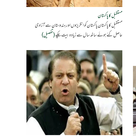
مستقبل کا پاکستان
مستقبل کا پاکستان پاکستان کو انگریزوں اور ہندوستان سے آزادی
حاصل کئے ہوئے ساٹھ سال سے زیادہ بیت چکے
(تفصیل)