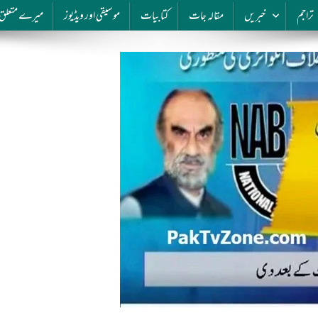
تراجم
خبریں
مقالہ جات
کتابیات
موسیقی اور ویڈیوز
میرے متعلق