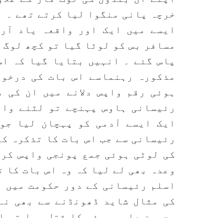
خرچہ پانی منگوا لیا کرتے تھے ۔
ایسے میں ایک اور واقعہ یاد آرہ
مسافر بس کو لوٹا گیا تو کچھ لوگ 
پاس گئے ۔ انہیں بتایا گیا کہ اس
مذکورہ رہنماسے اس بات کی درخوا
ہوئی رقم واپس دلانے میں ان کی 
رئیسانی ہاوس پہنچے تو لٹنے وال
ایک ایسے آدمی کو پہچان لیا جو 
رئیسانی سے جب اس بات کا تذکرہ کی
کی لوٹی ہوئی جمع پونجی واپس کرو
وعدہ بھی لے لیا کہ وہ اس بات کا ت
اسلم رئیسانی کے دور حکومت میں ب
کی مثال شاید ڈھونڈنے سے بھی نہ
،حسین علی یوسفی کا قتل ہوا تو ا