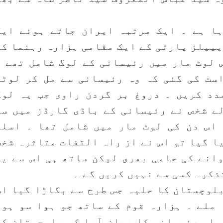
ا ہے ۔ ایک مرتبہ ایران جاتے ہوئے ایک
پیپلز پارٹی کے ایک مقامی ہزارہ رہنما کے
 لوٹ مار میں رئیسانی کے لوگ شامل تھے ۔
ست کی گئی کہ وہ رئیسانی سے مل کر لوٹی
مدد کریں ۔ دروغ بر گردن راوی جب یہ لوگ
ے شخص نے رئیسانی کے باڈی گارڈز میں سے
اس دن کی لوٹ مار میں شامل تھا ۔ اسلم
ا گیا تو اس نے از راہ التفات متاثرہ شخص
انے کی حامی بھری لیکن ساتھ ہی اس سے یہ
ذکرہ کسی سے نہیں کریں گے ۔
لوچستان کا حلیہ جس طرح سے بگاڑا گیا اس
 ملے ۔ ہزارہ قوم کے ساتھ جو ہوا سو ہوا
سلم رئیسانی کا بیان آیا کہ بلوچستان کی