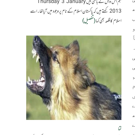
ہم اس دیش کے باسی ہیں Thursday 3 January
2013 کہتے ہیں کہ پاکستان اسلام کے نام پر وجود میں آیاتھا۔اسے
اسلام کا قلعہ بھی کہا
(تفصیل)
کتا