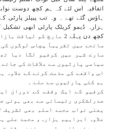
اتفاقیہ اس لئے کہ ہم کچھ دوست نواب
ہزارہ ڈیمو کریٹک پارٹی ابھی تشکیل کے م
کچھ دن پہلے 2 مارچ کو ل
سانحے میں تقریباَ پچاس لوگوں کی 
سارے شہر میں کرفیو لگا دیا تھا
سیاسی پارٹیوں سے ملاقات کی جائے 
اس واقعے کی مذمت کرنے کے علاوہ ہ
ہم کئی پارٹیوں سے ملے ۔
کرفیو کے ایک وقفے کے دوران ایس
صدرلشکری رئیسانی سے بھی ہوئی جہ
یعنی نواب محمد اسلم بھی تشریف ل
علاوہ ابراہیم ہزارہ، محمد علی ہز
میں رئیسانی ہاوس پہنچے ۔ شفیق 