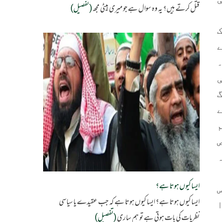
قتل کرتے ہیں؟ یہ وہ سوال ہے جو میری بیٹی مجھ
(تفصیل)
ایسا کیوں ہوتا ہے؟
ایسا کیوں ہوتا ہے؟ ایسا کیوں ہوتا ہے کہ جب عقیدے یا سیاسی
نظریات کی بات ہوتی ہے تو ہم ساری
(تفصیل)