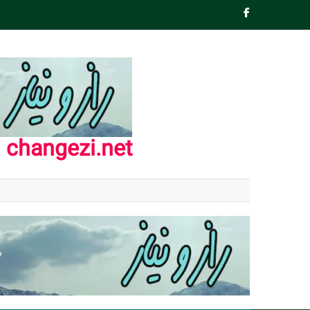
Ski
t
conten
changezi.net