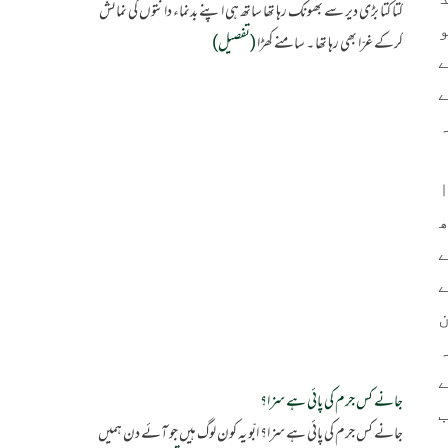
کتا کتا بڑی دیر سے بھونک رہا تھا ساتھ ہی اپنے بدنماء دانتوں کی نمائش
کرکے غرّا بھی رہا تھا ۔ سامنے کھڑا
(تفصیل)
جانے کس جرم کی پائی ہے سزا؟
جانے کس جرم کی پائی ہے سزا؟ ابّو یہ کون لوگ ہیں جو آئے دن ہمیں