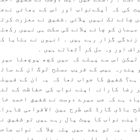
یت کی کہ آپکےنواب اور اس کے بھائی نےجو
 چائے تک نہیں پلائی ۔شفیق نے معزرت کرتے
مہمان کو چائے پلانے کی سکت ہی نہیں رکھتے
 زندگی گزار رہے ہیں ۔ انہوں نے بتایا کہ
اف اور وہ مل کر اُٹھاتے ہیں ۔
لیکن اس سے پہلے کہ میں کچھ پوچھتا میرا
 پندرہ بیس کے قریب مسلح لوگ ان کے ساتھ
 ہے؟ شفیق کا جواب تھا کہ یہ ان کے قبیلے
ر رضا کارانہ اپنے نواب کی حفاظت کے لئے
اد ہے کہ جب میرے دوست نے شفیق احمد خان
ح باڈی گارڈ کس طرح بین الاقوامی شاہراہ
اپنے نواب کا پیٹ پال رہے ہیں تو شفیق نے
ھا ۔ یہ تو بعد میں پتہ چلا کہ نواب صاحب
وہ سید عباس المعروف سید ناصر شاہ سے بھی