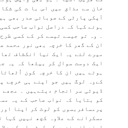
خان سے مذاق میں اس با ت کی شکا
آپکی پارٹی کے صوبائی صدر بھی ہیں
ہوئے کہا کہ دراصل نواب صاحب کسی 
۔ وہ تو جیسے تیسے کر کے کسی طرح
ان کے گھر کا خرچہ بھی نور محمد صر
میرے لئے یہ ایک نیا انکشاف تھا 
ایک دوست سوال کر بیٹھا کہ یہ جو
ہوتے ہیں ان کا خرچہ کون اُٹھاتا
کےوہ لوگ ہیں جو اپنے ہی خرچے پ
ڈیوٹی سر انجام دیتےہیں ۔ مجھے ی
کو بتایا کہ نواب صاحب کے یہ مسل
پرمسافربسوں کو لوٹ کر اپنا اور 
مسکرانے کے علاوہ کچھ نہیں کہا ت
اپنے ان بندوں کی لوٹ مار کے علا