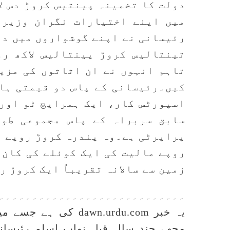
دولت کا تخمینہ پینتیس کروڑ دس ل
میں اپنے اختیارات نگران وزیر ا
رئیسانی نے اپنے گوشواروں میں دی
تینتالیس کروڑ پینتالیس لاکھ رو
تاہم انہوں نے ان اثاثوں کی مزید
کیں۔رئیسانی کے پاس دو قیمتی ہا
اسپورٹس کار، ایک ہمرایچ ٹو اور 
سابق سربراہ کے پاس مجموعی طور
پراپرٹی ہے۔وہ پندرہ کروڑ روپے م
روپے مالیت کی ایک کوئلے کی کان 
زمین سے سالانہ تقریباً ایک کروڑ ر
۔۔۔۔۔۔۔۔۔۔۔۔۔۔۔۔۔۔۔۔۔۔۔۔۔۔۔۔
یہ خبر awn.urdu.com
مجھے چند سال قبل نواب اسلم رئیسانی