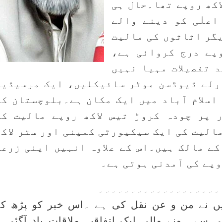
اکھ روپے تھا۔حال ہی
علٰی کو دینے والے
گر اثاثوں کی مالیت
پے درج کروائی ہے،
 تفصیلات مہیا نہیں
رلے ڈیوڈسن موٹر سائیکلیں، ایک مرسیڈیز
اسلام آباد میں ایک مکان ہے۔بلوچستان کے
 پر چودہ کروڑ تیس لاکھ روپے مالیت کی
الیت کی ایک سیکیورٹی کمپنی اور ستر لاکھ
کے مالک ہیں۔اس کے علاوہ انہیں اپنی زرعی
وپے کی آمدنی ہوتی ہے۔
۔۔۔۔۔۔۔۔۔۔۔۔۔۔۔۔۔۔۔
d کی ہے جسے میں نے من و عن نقل کی ہے ۔اس خبر کو پڑھ ک
 سے ہونے والی ایک اتفاقیہ ملاقات یاد آگئی ۔