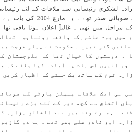
زادہ لشکری رئیسانی سے ملاقات کے لئے رئیسانی
ہاؤس گئے تھے ۔ وہ تب پیپلز پارٹی کے صوبائی صدر تھے ۔ یہ مارچ 2004 کی بات
راحل میں تھی ۔ غالباََِِ اعلان ہونا باقی تھا 
یاقت بازار میں یوم عاشورکا واقعہ رونماہوا تھاا
جانیں گئی تھیں ۔ حکومت نے پہلی فرصت میں
 ۔ دوستوں کا خیال تھا کہ بلوچستان کی
اور انہیں اس بات پہ آمادہ کیا جائے کہ وہ
زارہ قوم کے ساتھ یک جہتی کا اظہار کریں ۔
ی ہی ایک ملاقات پیپلز پارٹی کے صوبائی
اں اتفاق سے کچھ دیر کے لئے بڑے رئیسانی
ائے ۔ ہمارے وفد میں عبد الخالق ہزارہ کے
ارہ اور نادر علی بھی تھے ۔ ہم دو گاڑیوں
احمدخان بھی ہمارےساتھ تھے جوتب صوبائی