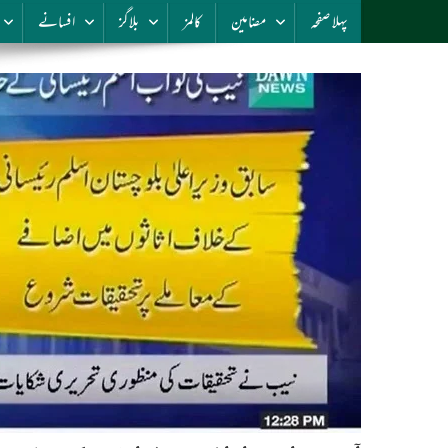
پہلا صفحہ
مضامین
کالمز
بلاگز
افسانے