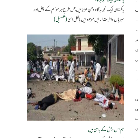
پاکستان ایک تجربہ گاہ
پاکستان ایک تجربہ گاہ وطنِ عزیزمیں جس طرح ہر موسم کے پھل اور
سبزیاں وافر مقدار میں موجود ہیں بالکل اسی
(تفصیل)
 ہے ۔
۔
س
ہم اس دیش کے باسی ہیں