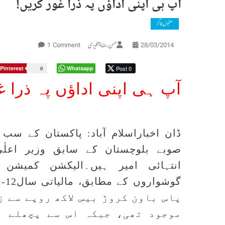
آپ ہی اپنی اداؤں پہ ذرا غور کریں!
مقبول بلاگز
On
حسن رضا چنگیزی
1 Comment
28/03/2014
آپ
ہی
Pinterest
Whatsapp
Post 0
0
اپنی
آپ ہی اپنی اداؤں پہ ذرا غ
اداؤں
پہ
ذرا
غور
ڈان اخباراسلام آباد: پاکستان کے س
کریں!
صوبے بلوچستان کے سابق وزیر اعلٰ
انتہائی امیر ہیں۔الیکشن کمیشن 
پاس باون کروڑ بیس لاکھ روپے سے 
موجود تھی، جبکہ اس سے پچھلے م