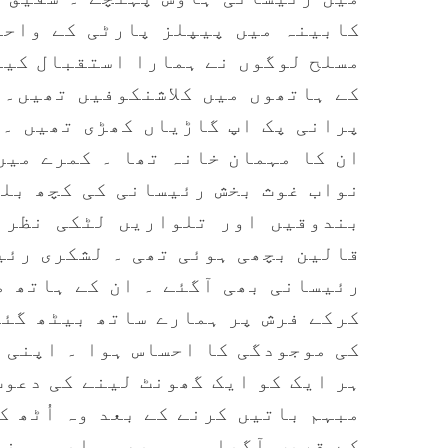
کابینہ میں پیپلز پارٹی کے واحد
مسلح لوگوں نے ہمارا استقبال کیا
کے ہاتھوں میں کلاشنکوفیں تھیں۔ 
پرانی پک اپ گاڑیاں کھڑی تھیں ۔ 
ان کا مہمان خانہ تھا ۔ کمرے میں
نواب غوث بخش رئیسانی کی کچھ بلی
بندوقیں اور تلواریں لٹکی نظر 
قالین بچھی ہوئی تھی ۔ لشکری رئی
رئیسانی بھی آگئے ۔ ان کے ہاتھ م
کرکے فرش پر ہمارے ساتھ بیٹھ گئے
کی موجودگی کا احساس ہوا ۔ اپنی 
ہر ایک کو ایک گھونٹ لینے کی دعوت
مبہم باتیں کرنے کے بعد وہ اُٹھ ک
کے قریب آگیا ۔ ہم بھی واپس ہونے