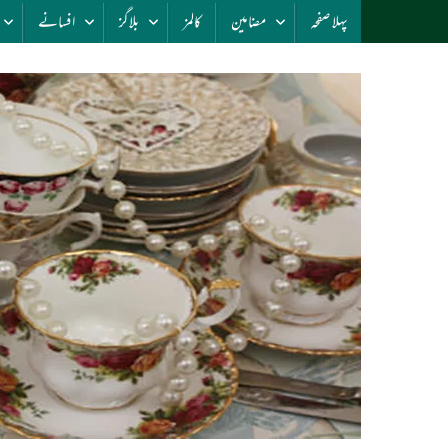
پہلا صفحہ
مضامین
کالمز
بلاگز
افسانے