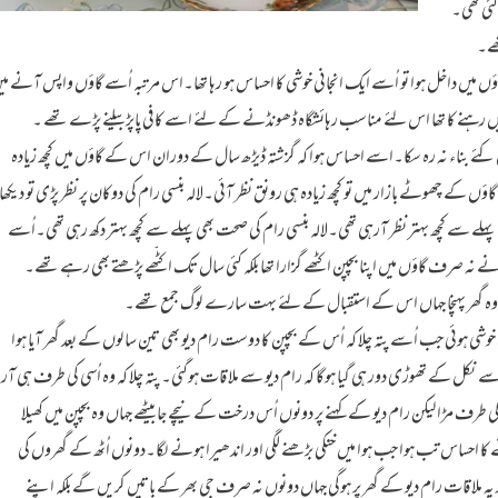
گئی تھی۔
تھے۔
ؤں میں داخل ہوا تو اُسے ایک انجانی خوشی کا احساس ہو رہا تھا۔اس مرتبہ اُسے گاؤں واپس آنے می
ر ہی میں رہنے کا تھا اس لئے مناسب رہائشگاہ ڈھونڈنے کے لئے اسے کافی پاپڑ بیلنے پڑے تھے ۔
ئے بناء نہ رہ سکا۔اسے احساس ہوا کہ گزشتہ ڈیڑھ سال کے دوران اس کے گاؤں میں کچھ زیادہ
کے چھوٹے بازار میں تو کچھ زیادہ ہی رونق نظر آئی۔لالہ بنسی رام کی دوکان پر نظر پڑی تو دیکھا
لے سے کچھ بہتر نظر آرہی تھی۔لالہ بنسی رام کی صحت بھی پہلے سے کچھ بہتر دکھ رہی تھی۔اُسے
ں نے نہ صرف گاؤں میں اپنا بچپن اکٹھے گزارا تھا بلکہ کئی سال تک اکٹّھے پڑھتے بھی رہے تھے۔
 ڈوبا وہ گھر پہنچا جہاں اس کے استقبال کے لئے بہت سارے لوگ جمع تھے۔
خوشی ہوئی جب اُسے پتہ چلا کہ اُس کے بچپن کا دوست رام دیو بھی تین سالوں کے بعد گھر آیا ہوا
 نکل کے تھوڑی دور ہی گیا ہوگا کہ رام دیو سے ملاقات ہوگئی۔ پتہ چلا کہ وہ اُسی کی طرف ہی آرہ
طرف مڑالیکن رام دیو کے کہنے پر دونوں اُس درخت کے نیچے جا بیٹھے جہاں وہ بچپن میں کھیلا
احساس تب ہوا جب ہوا میں خنکی بڑھنے لگی اور اندھیرا ہونے لگا۔دونوں اُٹھ کے گھروں کی
 یہ ملاقات رام دیو کے گھر پر ہوگی جہاں دونوں نہ صرف جی بھر کے باتیں کریں گے بلکہ اپنے