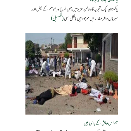
پاکستان ایک تجربہ گاہ
پاکستان ایک تجربہ گاہ وطنِ عزیزمیں جس طرح ہر موسم کے پھل اور
سبزیاں وافر مقدار میں موجود ہیں بالکل اسی
(تفصیل)
ہم اس دیش کے باسی ہیں