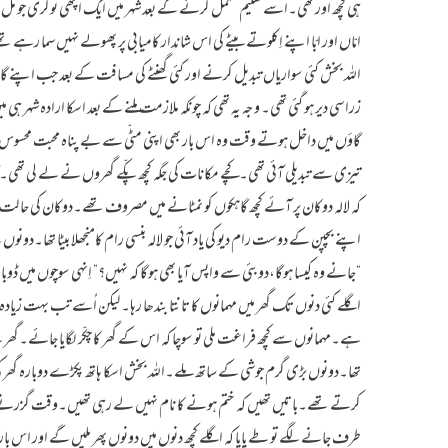
ہی کچھ اور تھی۔اسے تعلیم مکمل کرنے کے بعد شہر میں ایک اچھی نوکری جو مل 
امّاں اور ابّا اپنے اِکلوتے بیٹے کی اس شاندار کامیابی پر پھولے نہیں سما رہے 
اللہ بخش کئی سواریاں تبدیل کرنے اور کئی گھنٹے کی مسافت کے بعد جب اپنے گا
زرا سی دیر ہو گئی تھی۔ وجہ یہ تھی کہ چونکہ ملازمت ملنے کے بعد اسکا ارادہ شہ
گاؤں میں داخل ہوتے وقت وہ اس بار بھی اپنی مٹّی سے بے پناہ محبت محسوس ک
تیزی سے تبدیلی آئی تھی۔کچے مکانات کی جگہ کچھ پکّے گھروں نے لے لی تھی۔گاؤں 
کہ لالہ دوکان پر آئے کچھ گاہکوں کو نمٹانے میں مصروف تھے۔دوکان کی حالت پہ
اپنے بچپن کے دوست رام دیو کی یاد آئی جو لالہ بنسی رام کامنجھلا بیٹا تھا۔دونو
“جانے وہ کیسا ہوگا،دوبئی سے واپس آیا بھی ہوگا کہ نہیں؟” اِنہی سوچوں میں
اگلے کئی دنوں تک گھر میں مہمانوں کا تانتا بندھا رہا۔لیکن اُسے تب بہت زیادہ 
ہے۔مہمانوں سے کچھ فراغت ملی تو سوچا کہ اس کے گھر کا چکّر لگایا جائے۔گھر سے
تھا۔دونوں بڑی گرم جوشی کے ساتھ ملے۔اللہ بخش اسکا ہاتھ پکڑے دوبارہ گھر کی 
کرتے تھے۔باتیں تھیں کہ ختم ہونے کا نام نہیں لے رہی تھیں۔وقت گزرنے کا 
طرف جانے لگے تو طے پایا کہ اگلے کچھ دنوں میں دونوں پھر ملیں گے اور اس بار