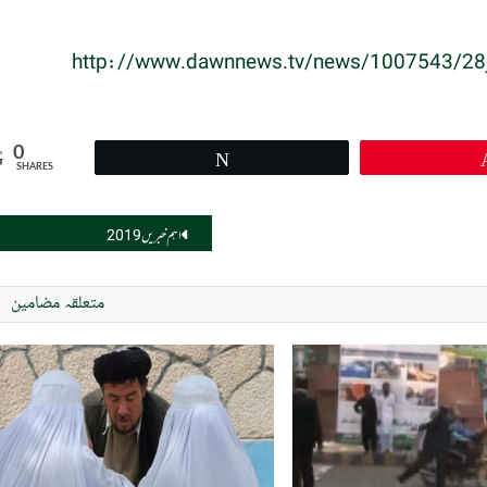
http://www.dawnnews.tv/news/1007543/28jul1
0
Tweet
SHARES
اہم خبریں 2019
متعلقہ مضامین