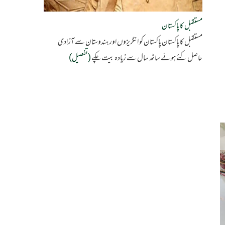
مستقبل کا پاکستان
مستقبل کا پاکستان پاکستان کو انگریزوں اور ہندوستان سے آزادی
حاصل کئے ہوئے ساٹھ سال سے زیادہ بیت چکے
(تفصیل)