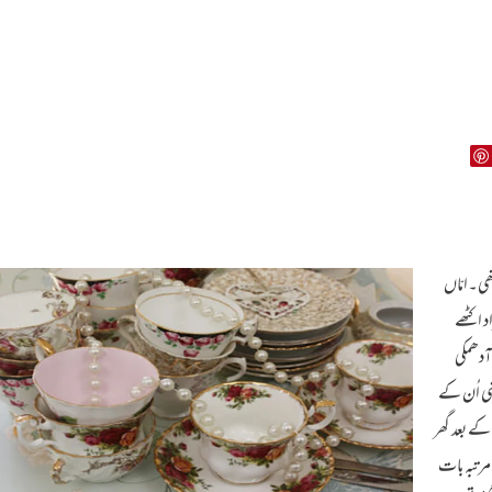
ھی۔امّاں
 اکٹھے
آدھمکی
شی اُن کے
کے بعد گھر
 مرتبہ بات