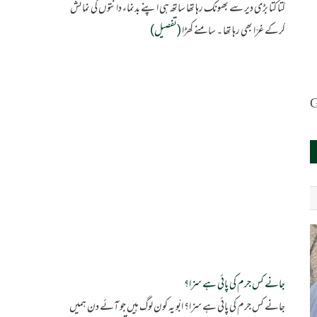
کتا کتا بڑی دیر سے بھونک رہا تھا ساتھ ہی اپنے بدنماء دانتوں کی نمائش
کرکے غرّا بھی رہا تھا ۔ سامنے کھڑا
(تفصیل)
جانے کس جرم کی پائی ہے سزا؟
جانے کس جرم کی پائی ہے سزا؟ ابّو یہ کون لوگ ہیں جو آئے دن ہمیں