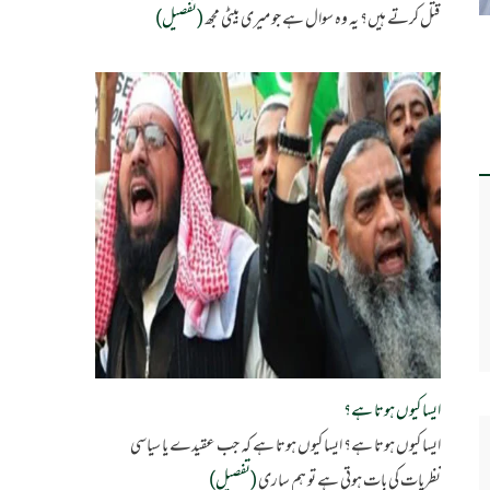
قتل کرتے ہیں؟ یہ وہ سوال ہے جو میری بیٹی مجھ
(تفصیل)
ایسا کیوں ہوتا ہے؟
ایسا کیوں ہوتا ہے؟ ایسا کیوں ہوتا ہے کہ جب عقیدے یا سیاسی
نظریات کی بات ہوتی ہے تو ہم ساری
(تفصیل)