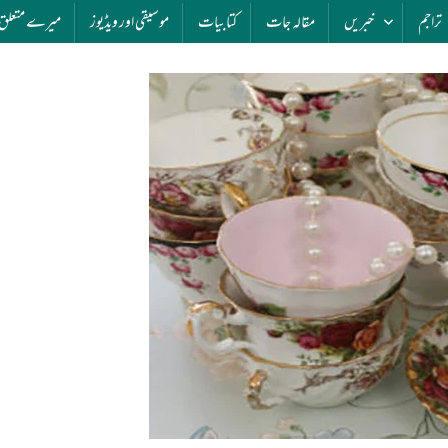
تراجم
خبریں
مقالہ جات
کتابیات
موسیقی اور ویڈیوز
میرے متعلق