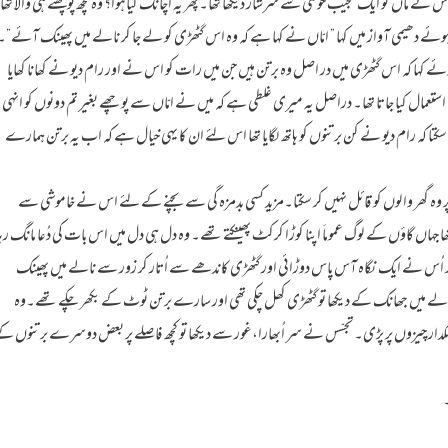
ے ماں کو ایک عجیب خوشی سے سرشار دیکھا تھا۔پھر یہ اچانک کیا ہوا؟ وہ کچھ پوچھنے ہی والا تھا
ے دھیمی آواز میں کہا ” امّاں نے کہا ہے کہ وہ اس گٹھڑی کو لے جا کر نالے میں پھینک آئے”۔
کہا کہ اس گٹھڑی میں در اصل وہ برتن ہیں جن میں رات کو اس نے اور رام دیو نے کھانا کھایا
ی استعمال کیا جاتا تھا۔ دراصل یہ میری غلطی ہے کہ میں نے امّاں سے پوچھے بغیر تم دونوں کو انہی
جاسکتا کہ رام دیو نے کن برتنوں کو ہاتھ لگایا تھا اس لئے ان کا یہی خیال ہے کہ اب یہ برتن ہمارے
لے پر وہ گھر والوں کو قائل نہیں کر سکتا۔مزید کسی بدمزہ گی سے بچنے کے لئے اس نے خاموشی سے
اں گاؤں کے لوگ عموماَ اپنا کوڑا کرکٹ پھینکتے تھے۔ وہ دل ہی دل میں اس بات کی دُعا مانگ رہا
کر اُس نے ایک نگاہ آس پاس دوڑائی اور گٹھڑی کاندھے سے اُتار کر زور سے نالے میں پھینک
ے میں جھانک کے دیکھا تو گٹھڑی کھل چکی تھی اور سارے برتن ٹوٹ کے بکھر چکے تھے۔وہ
چمکدار چیزوں پر پڑی۔تجسّس نے سر اُبھارا،غور سے دیکھا تو کچھ فاصلے پر بعض دوسرے برتنوں ک