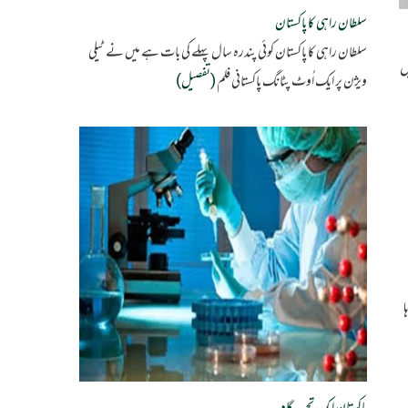
سلطان راہی کا پاکستان
سلطان راہی کا پاکستان کوئی پندرہ سال پہلے کی بات ہے میں نے ٹیلی
ں
ویژن پر ایک اُوٹ پٹانگ پاکستانی فلم
(تفصیل)
ا