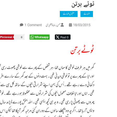
ٹوٹے برتن
افسانے
مقبول افسانے
On
حسن رضا چنگیزی
1 Comment
18/03/2015
ٹوٹے
برتن
Pinterest
Whatsapp
Post 0
0
ٹوٹے برتن
گھر میں ہر طرف خوشی کا سماں تھا، ہر شخص کے چہرے سے خوشی پھوٹ رہی ت
اور ابّا کے چہرے پر تو خوشی دیدنی تھی۔بہت دنوں کے بعد گھر کے سارے افراد
دکھائی دے رہے تھے۔اُس کی بہن اپنے شرارتی بچّوں کے ساتھ کل ہی سے 
تھی۔امّاں اور ابّا خلافِ معمول بچّوں کی شرارتوں سے محظوظ ہو رہے تھے۔خو
چہروں سے پھوٹی پڑ رہی تھی۔وجہ ہی کچھ ایسی تھی۔اللہ بخش پورے ڈیڑھ سال 
واپس آرہا تھا۔اگرچہ وہ پچھلے سالوں کے دوران کئی مرتبہ گھر آچکا تھا لیکن اس