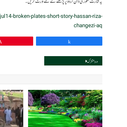
یہ شارٹ سٹوری ڈان اردو پر پڑھنے کے لئے وزٹ کریں۔
4-broken-plates-short-story-hassan-riza-
changezi-aq
Pin
Share
Post
دردِ مشترک
navigation