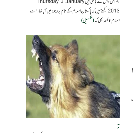
ہم اس دیش کے باسی ہیں Thursday 3 January
2013 کہتے ہیں کہ پاکستان اسلام کے نام پر وجود میں آیاتھا۔اسے
اسلام کا قلعہ بھی کہا
(تفصیل)
ے
کتا