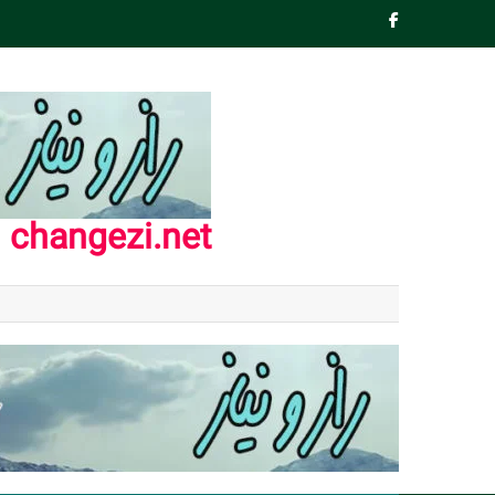
Ski
t
conten
changezi.net