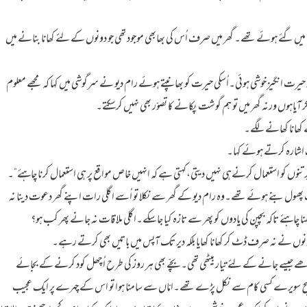
میں گئے ہوئے تھے۔ گھر میں صرف اُس کی بھابھی موجود تھی جو دونوں کے لئے کھانا بنانے میں
و حیرت انگیز خوشی ہوئی۔اُسکی حیرت کو بھانپتے ہوئے رام دیو نے سرگوشی میں کہا کہ مجھے معلوم
یاہوں ورنہ گھر میں تو ہم گوشت پکانے کا تصوّر بھی نہیں کرسکتے۔
ے کھانا کھانے لگے۔
ف اشارہ کرتے ہوئے کہا۔
نوں کو استعمال کرنےہی نہیں دیتی،کہتی ہے کہ انہیں خاص مواقع پر ہی استعمال کرنا چاہئے”۔
 پھول بنے ہوئے تھے۔وہ رام دیو کے گھر سے نکلا تو اُسے اگلی رات اپنے گھر دعوت دینا نہ
ٹھنا چاہئے تاکہ بچپن کی یادوں کو پھر سے تازہ کیا جاسکے۔اگلی ملاقات نہ جانے پھر کب ہو؟
ونوں نے نہ صرف ڈٹ کر کھانا کھایا بلکہ دیر تک آپس میں باتیں بھی کرتے رہے۔
 باندھے جیسے جانے کے لئے تیار بیٹھی تھی۔ بچّے بھی ہر روز کی طرح اُچھل کود کرنے کے بجائے
د صبح سویرے کسی کام سے نکل پڑے تھے۔امّاں سے سامنا ہوا تو اس کے چہرے پر ایک عجیب