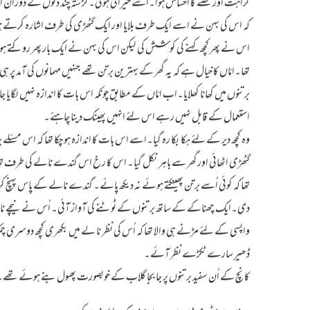
کراہت اور غصّے کا احساس ہوا۔اُسے حیرانی ہوئی۔گزشتہ چند دنوں کے دوران اس ن
کہ اس کی بہن نے اسے ایک طرف بلایا اور ایک گٹھڑی کی طرف اشارہ کرتے ہوئ
اس نے پھر کچھ کہنے کی کوشش کی لیکن اس کی بہن نے ایک بار پھر روکتے ہوئے 
تھا۔امّاں کا خیال ہے کہ یہ گھر کے بہترین برتن تھے جنہیں مہمانوں کی آمد پر ہ
برتنوں میں کھانا کھلایا۔اب امّاں کے مطابق چونکہ اس بات کا اندازہ نہیں لگایا 
استعمال کے قابل نہیں رہے اس لئے انہیں پھینک دینا چاہئے۔
وہ کچھ دیر کے لئے ہکا بکا رہ گیا۔اسے اس بات کا اندازہ ہو چکا تھا کہ اس مسئ
گٹھڑی اٹھائی اورگھر سے باہر نکل گیا۔ اس کا رخ اس گندے نالے کی طرف تھا جہ
تھا کہ کوئی اُسے برتن پھینکتے ہوئے نہ دیکھ پائے۔ گندے نالے کے پاس پہنچ 
دی۔ایک چھناکے کے ساتھ برتنوں کے ٹوٹنے کی آواز آئی۔ اُس نے نیچے نال
واپسی کے لئے مڑنے ہی والا تھا کہ اُس کی نظر نا لے میں بکھری کچھ دوسری 
ڈھیر سارے ٹکڑے نظر آئے۔
کانچ کے اُن سفید برتنوں پر جا بجا گلاب کے خوبصورت پھول بنے ہوئے تھے۔