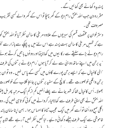
پسندیدہ کھانے بھی کھا ئیں گے۔
مقررہ دن جب اللہ بخش رام دیو کے گھر پہنچا تو اس کے گھر والے کسی تقریب 
مصروف تھی۔
دسترخوان پر مختلف قسم کی سبزیوں کے علاوہ مرغی کا سالن نظر آیا تو اللہ بخش ک
ہے کہ تمہیں مرغی کا سالن بہت پسند ہے اس لئے میں یہ چپکے سےبازار سے لیکر آ
رام دیو نے بڑے سلیقے سے رکا بیوں میں کھانا چُنااور دونوں باتیں کرتے ہوئ
“یہ برتن میں اپنے ساتھ دوبئی سے لے کر آیا ہوں”رام دیو نے برتنوں کی طر
“امّی کا خیال ہے کہ ایسے برتن پورے گاؤں میں کسی کے پاس نہیں۔وہ تو ان برت
برتن واقعی خوبصورت تھے۔ کانچ کے سفید برتنوں پر جا بجا گلاب کے خوبصورت
بھولا۔اُس کا خیال تھا کہ شہر جانے سے پہلے اُنہیں کم از کم ایک مرتبہ پھر مل بی
اللہ بخش نے بھی اپنی طرف سے کھاناتیار کروانے میں کوئی کوتاہی نہیں کی۔د
اگلی صبح وہ اُٹھا تو اُسے گھر میں ایک عجیب تناؤ کا احساس ہوا۔بہن اپنا سامان
خاموشی سے ایک طرف بیٹھے دکھائی دئیے۔ابّا کہیں نظر نہیں آرہے تھے شای