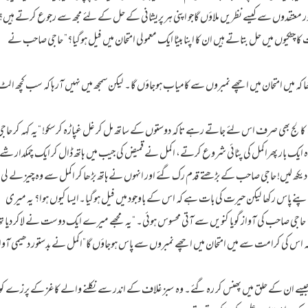
 اور معتقدوں سے کیسے نظریں ملاؤں گاجو اپنی ہر پریشانی کے حل کے لئے مجھ سے رجوع کرتے ہیں؟
ا چٹکیوں میں حل بتاتے ہیں ان کا اپنا بیٹا ایک معمولی امتحان میں فیل ہوگیا؟” حاجی صاحب نے
تھا کہ میں امتحان میں اچھے نمبروں سے کامیاب ہوجاؤں گا۔ لیکن سمجھ میں نہیں آرہا کہ سب کچھ الٹ
ے۔ کالج بھی صرف اس لئے جاتے رہے تاکہ دوستوں کے ساتھ مل کر غل غپاڑہ کرسکو! “یہ کہہ کر حاجی
یک بار پھراکمل کی پٹائی شروع کرتے، اکمل نے قمیض کی جیب میں ہاتھ ڈال کر ایک چمکدار شے
 یہ دیکھ لیں! حاجی صاحب کے بڑھتے قدم رک گئے اور انہوں نےہاتھ بڑھا کر اکمل سے وہ چیز لے لی
 پاس رکھا لیکن حیرت کی بات ہے کہ اس کے باوجود میں فیل ہوگیا۔ایسا کیوں ہوا؟ یہ میری
؟ حاجی صاحب کی آواز گویا کنویں سے آتی محسوس ہوئی۔ “یہ مجھے میرے ایک دوست نے لاکر دیا تھ
اس کی کرامت سے میں امتحان میں اچھے نمبروں سے پاس ہوجاؤں گا”اکمل نے بدستور دھیمی آوا
یسے ان کے حلق میں پھنس کر رہ گئے۔ وہ سبز غلاف کے اندر سے نکلنے والے کاغز کے پرزے کو