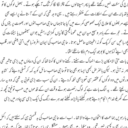
علاج کی سکت نہیں رکھتے تھے یا پھر ہسپتالوں کے چکر لگا لگا کر تنگ آچکے ہوتے۔ بعض لوگوں کا تو
ہاتھ باندھےان کے احکامات کے منتظر رہتے ہیں ۔ یہی وجہ تھی کہ ان کے آستانے پرایسے بھی
سے مریضوں کا علاج ایک خصوصی کمرے میں کیا جاتا جہاں حاجی صاحب جنوں اور بھوت پریتوں کی
۔ حجرے کے باہر وسیع میدان میں عموماََ قیمتی گاڑیاں کھڑی رہتیں جو ان سیٹھوں یا بیگمات کی
ر باتیں سن کر یک گونہ اطمینان حاصل ہوتا۔ حاجی صاحب کی ایمان افروز باتیں اتنی میٹھی اور قلب 
ھی اپنے گناہوں کا بوجھ ایک دم ہلکا سالگنے لگتا۔
حتی الامکان بڑے انہماک سے سنتے۔ کہنے والوں کا کہنا تھا کہ ان کی دعاؤں میں بڑی تاثیر تھی
ر نہ آئی ہو۔ لیکن بالفرض کبھی ایسا ہو بھی جاتا تو حاجی صاحب سائل کویہ کہہ کر تسلی دیتے کہ “شاید
صورتوں میں وہ لوگوں کو مختصر سی تعویزبھی لکھ کردیتے ۔ ان کی سب سے بڑی خوبی یہ تھی کہ وہ یہ سارا
ہ نہیں لیتے تھے۔ یہ الگ بات ہے کہ لوگ رخصت ہوتے وقت ان کے قدموں میں حسب توفیق کچھ نہ
ن کے گھریلو خدام انجام دیتے جوہر گھنٹے یا ڈیڑھ گھنٹے بعد ہرے رنگ کی ایک بڑی سی چادر میں بڑی
بارہویں جماعت کا امتحان دینے والا تھا۔ اب اسے حاجی صاحب کی بدقسمتی ہی کہہ سکتے ہیں کہ اکمل
 برابر بھی دلچسپی نہیں تھی۔ وہ سکول میں بھی ہمیشہ بہ مشکل ہی پاس ہوتا آیا تھا۔ میٹرک میں تو اس