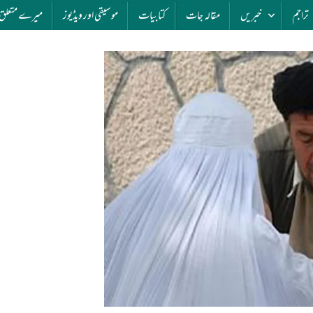
تراجم
خبریں
مقالہ جات
کتابیات
موسیقی اور ویڈیوز
میرے متعلق