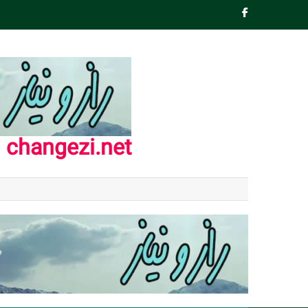
Ski
t
conten
changezi.net