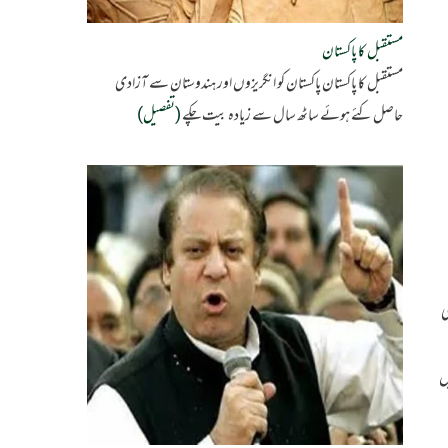
مستقبل کا پاکستان
مستقبل کا پاکستان پاکستان کو انگریزوں اور ہندوستان سے آزادی
حاصل کئے ہوئے ساٹھ سال سے زیادہ بیت چکے
(تفصیل)
ی
ں