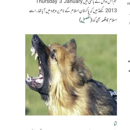
ہم اس دیش کے باسی ہیں Thursday 3 January
وہ
2013 کہتے ہیں کہ پاکستان اسلام کے نام پر وجود میں آیاتھا۔اسے
اسلام کا قلعہ بھی کہا
(تفصیل)
ے
ے
کتا