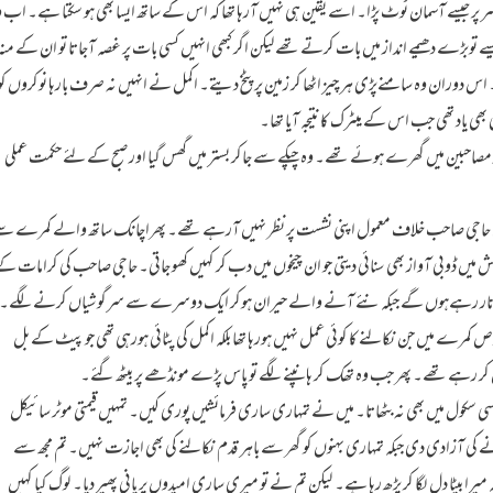
سر پر جیسے آسمان ٹوٹ پڑا۔ اسے یقین ہی نہیں آرہا تھا کہ اس کے ساتھ ایسا بھی ہو سکتا ہے۔ اب 
یسے توبڑے دھیمے انداز میں بات کرتے تھےلیکن اگر کبھی انہیں کسی بات پر غصہ آجاتا تو ان کے منہ
ہو۔ اس دوران وہ سامنےپڑی ہر چیز اٹھا کر زمین پر پٹخ دیتے۔ اکمل نے انہیں نہ صرف بارہا نوکروں کو
 بھی یاد تھی جب اس کے میٹرک کا نتیجہ آیا تھا۔
ہنوز مصاحبین میں گھرے ہوئے تھے۔ وہ چپکے سے جاکر بستر میں گھس گیا اور صبح کے لئے حکمت عملی
ن حاجی صاحب خلاف معمول اپنی نشست پر نظر نہیں آرہے تھے۔ پھراچانک ساتھ والے کمرے س
ش میں ڈوبی آواز بھی سنائی دیتی جو ان چیخوں میں دب کر کہیں کھو جاتی۔ حاجی صاحب کی کرامات ک
جن اتار رہےہوں گے جبکہ نئے آنے والے حیران ہوکر ایک دوسرے سے سرگوشیاں کرنے لگے۔
ے میں جن نکالنے کا کوئی عمل نہیں ہورہا تھا بلکہ اکمل کی پٹائی ہورہی تھی جو پیٹ کے بل
 کر رہے تھے۔ پھر جب وہ تھک کر ہانپنے لگے تو پاس پڑے مونڈھے پر بیٹھ گئے۔
سی سکول میں بھی نہ بٹھاتا۔ میں نے تمہاری ساری فرمائشیں پوری کیں۔ تمہیں قیمتی موٹر سائیکل
رنے کی آزادی دی جبکہ تمہاری بہنوں کو گھر سے باہر قدم نکالنے کی بھی اجازت نہیں۔ تم مجھ سے
یرا بیٹا دل لگا کر پڑھ رہا ہے۔ لیکن تم نے تو میری ساری امیدوں پر پانی پھیر دیا۔ لوگ کیا کہیں