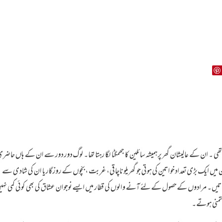
 ۔ ان کے عالیشان گھر پرہمیشہ سائلین کا جھمگٹا لگا رہتا تھا۔ لوگ دور دور سے ان کے ہاں حاضر
ں ایک بڑی تعداد خواتین کی ہوتی جو گھریلو ناچاقی، غربت ،بچّوں کے روزگار یا ان کی شادی سے
ں۔ مرادوں کے حصول کے لئے آنے والوں کی قطار میں ایسے نوجوان عشاق کی بھی کوئی کمی نہی
متمنی ہوتے۔