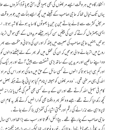
انتظار گاہ میں ہر وقت ایسے مریضوں کی بھی بھیڑ لگی رہتی جو یا تو ڈاکٹروں سے 
یہاں تک خیال تھا کہ حاجی صاحب کے قبضے میں کچھ ایسے جنّات ہیں جو ہر وقت 
مریض کثرت سے لائے جاتے جن پر جن یا بھوتوں کا سایہ ہونے کا شبہ ہوتا۔ ای
ایسی چھترول کرتے کہ ان کی چیخیں سن کرباہر بیٹھے مریدوں کے بھی ہوش اڑ جاتے
ہوتیں جنہیں حاجی صاحب کی صحبت میں بیٹھ کر اور ان کی دانائی و حکمت سے بھرپو
روح میں اترجانے والی ہوتیں کہ ان کی محفل میں لمحہ بھر کے لئےبیٹھنے والوں کو ب
وہ اپنے سائلین اور مریدین کے ساتھ بڑی شفقت سے پیش آتے اور ہر ایک کی بات 
اور کم ہی ایسا ہوتا کہ انہوں نے کسی سائل کے حق میں دعا کی ہو اور اس کی مراد بھ
اللہ کی یہی مرضی تھی۔” وہ مریضوں کو ہمیشہ اپنادم کیا ہوا پانی پلاتے جبکہ بعض 
کام فی سبیل اللہ کرتے تھے اور ان کے بدلے کسی بھی قسم کی فیس یا نذران
کچھ رکھ دیا کرتے تھے، جسے وہ نظر بھر دیکھنا بھی گوارا نہیں کرتے بلکہ یہ کام ا
لاپرواہی سے نذرانے کی رقم اور قیمتی اشیاء کی گٹھڑی بنا کر لے جاتے۔
حاجی صاحب کے چار بچّے تھے۔ بیٹا اکمل اکلوتا اور سب سے بڑا تھااور اسی سال 
اگرچہ کافی اچھے ڈیل ڈول والاایک خوبرو نوجوان تھا لیکن اسے پڑھنے لکھنے میں زرہ