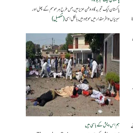
پاکستان ایک تجربہ گاہ
پاکستان ایک تجربہ گاہ وطنِ عزیزمیں جس طرح ہر موسم کے پھل اور
ا
سبزیاں وافر مقدار میں موجود ہیں بالکل اسی
(تفصیل)
ہم اس دیش کے باسی ہیں
ے