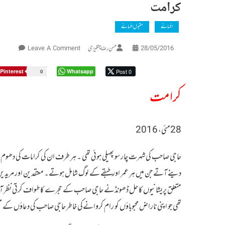
کرامت
افسانے
مقبول افسانے
On
حسن رضا چنگیزی
Leave A Comment
28/05/2016
کرامت
Pinterest
Whatsapp
Post 0
0
کرامت
28مئی، 2016
حاجی صاحب کی شہرت چارسو پھیلی ہوئی تھی ۔ ہر طرف ان کی کرامات کی دھوم تھی
دینے آتے جن میں ہر عمر اور طبقے کے لوگ شامل ہوتے۔ معتقدین اور مریدین می
متعلق پریشانیوں کا حل ڈھونڈنے حاجی صاحب کے حجرے کا طواف کرتی نظر آتی
تھی جو اپنی ناراض محبوباؤں کو رام کروانےکی خاطر حاجی صاحب کی دعاؤں کے 