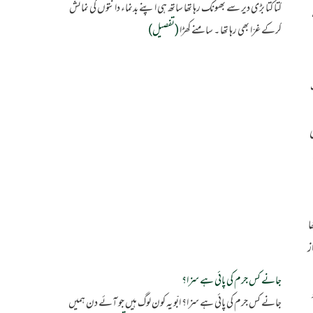
کتا کتا بڑی دیر سے بھونک رہا تھا ساتھ ہی اپنے بدنماء دانتوں کی نمائش
کرکے غرّا بھی رہا تھا ۔ سامنے کھڑا
(تفصیل)
ا
ز
جانے کس جرم کی پائی ہے سزا؟
جانے کس جرم کی پائی ہے سزا؟ ابّو یہ کون لوگ ہیں جو آئے دن ہمیں