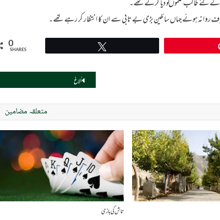
یابی کے لئے طالب علموں کو دیا کرتےتھے۔
 طرف روانہ ہوئے جہاں سائلین بڑی بے تابی سے ان کا انتظار کر رہے تھے۔
0
Tweet
SHARES
اُلاغ
متعلقہ مضامین
تاش کی بازی