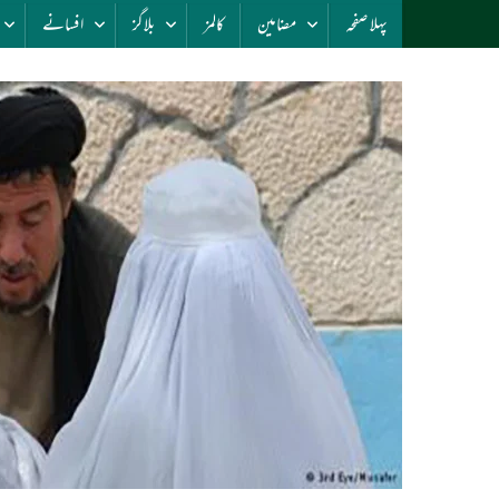
پہلا صفحہ
مضامین
کالمز
بلاگز
افسانے