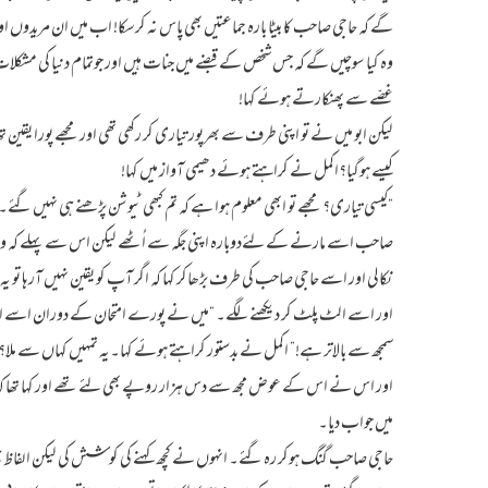
گے کہ حاجی صاحب کا بیٹا بارہ جماعتیں بھی پاس نہ کرسکا! اب میں ان مریدوں
وہ کیا سوچیں گے کہ جس شخص کے قبضے میں جنات ہیں اور جوتمام دنیا کی مشکلات ک
غصّے سے پھنکارتے ہوئے کہا!
لیکن ابو میں نے تو اپنی طرف سے بھرپور تیاری کر رکھی تھی اور مجھے پورا یقین 
کیسے ہوگیا؟اکمل نے کراہتے ہوئے دھیمی آواز میں کہا!
“کیسی تیاری؟ مجھے تو ابھی معلوم ہوا ہے کہ تم کبھی ٹیوشن پڑھنے ہی نہیں گئ
صاحب اسے مارنے کے لئےدوبارہ اپنی جگہ سے اُٹھے لیکن اس سے پہلے کہ وہ ا
نکالی اور اسے حاجی صاحب کی طرف بڑھاکر کہا کہ اگر آپ کو یقین نہیں آرہا تو
اور اسے الٹ پلٹ کر دیکھنے لگے۔ “میں نے پورے امتحان کے دوران اسے اپنے
سمجھ سے بالاتر ہے!” اکمل نے بدستور کراہتے ہوئے کہا۔یہ تمہیں کہاں سے ملا
اور اس نے اس کے عوض مجھ سے دس ہزار روپے بھی لئے تھے اور کہا تھا کہ 
میں جواب دیا۔
حاجی صاحب گنگ ہوکر رہ گئے۔ انہوں نے کچھ کہنے کی کوشش کی لیکن الفاظ ج