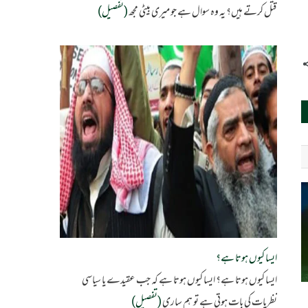
قتل کرتے ہیں؟ یہ وہ سوال ہے جو میری بیٹی مجھ
(تفصیل)
ایسا کیوں ہوتا ہے؟
ایسا کیوں ہوتا ہے؟ ایسا کیوں ہوتا ہے کہ جب عقیدے یا سیاسی
نظریات کی بات ہوتی ہے تو ہم ساری
(تفصیل)