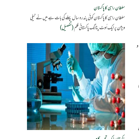
سلطان راہی کا پاکستان
سلطان راہی کا پاکستان کوئی پندرہ سال پہلے کی بات ہے میں نے ٹیلی
ویژن پر ایک اُوٹ پٹانگ پاکستانی فلم
(تفصیل)
و