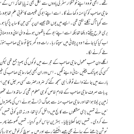
تھے۔ ابھی تو وہ اپنے خوشگوار سفر کی یادوں سے نکل بھی نہ پایا تھا کہ اس کے 
حاجی صاحب کو کیا منہ دکھائے گا۔ اسے اپنے ابو کی طبیعت کا بخوبی علم تھا جوو
سے گویا آگ نکلنے لگتی تھی۔ ایسے میں یوں لگتا جیسے ان پر کسی جن کا سایہ پڑگیا 
بری طرح پیٹتے دیکھا تھا بلکہ اسے اپنے ابو کے ہاتھوں ہونے والی اپنی و ہ دھنائی
اب کیا کیا جائے؟ وہ پریشانی میں سوچتا رہا۔ رات وہ گھر پہنچا تو حاجی صاحب 
طے کرنے لگا۔
اگلے دن حسب معمول حاجی صاحب کے حجرے میں لوگوں کی بھیڑ جمع تھی لیک
کسی کی بھیانک چیخیں سنائی دینے لگیں ۔ اس دوران کبھی کبھار حاجی صاحب کی طی
بارے میں جاننے والےتوفوراََ ہی سمجھ گئے کہ ضرورحضرت کسی مریض کا 
یہ بات صرف حاجی صاحب کے خادم خاص کو ہی معلوم تھی کہ ساتھ والے مخصوص کمر
زمین پر لیٹا ہوا تھا اور حاجی صاحب منہ سے جھاگ اڑاتے ہوئے اس کی چھترول
“میں نےتمہیں بڑی مشکلوں سے کالج میں داخل کرایا تھا، ورنہ شاید کوئی تمہیں ک
لے کر دی۔ تمہیں اچھا کھلایا پلایا۔ بہترین لباس خرید کردیا۔ تمہیں گھومنے پھ
ٹیوشن پڑھنے کے بہانے بھی پیسے اینٹھتے رہے اور میں یہ سوچ کر خوش ہوتا رہا کہ م