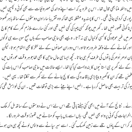
یں داخلہ ملنا بھی محال تھا۔ اس پر طرّہ یہ کہ اسے اپنے والد کی مصروفیات سے بھی کوئی دلچسپی نہیں
ی کردی جاتی تھی۔ اس کا پسندیدہ مشغلہ یہی تھا کہ وہ تقریباَ سارا دن دوستوں کے ساتھ باہرگھومت
اکوئی قصور نہیں تھا ۔گھر میں چونکہ کسی چیز کی کمی نہیں تھی اور کئی سارے ملازم گھر کے کام کاج
ر میں غیر موجودگی کا کسی کو خیال ہی نہ آتا۔ ویسے بھی حاجی صاحب کے ہاں صبح سویرے ہی لوگوں
اور کھانے کے لئے وقفہ ضرورہوتااور اس دوران مہمانوں کے لئے لنگر کا بھی اہتمام ہوتا، لیکن
ادھر اُدھرکی باتوں کی طرف کم ہی جاتا۔ کچھ ایسا ہی حال حاجن کا بھی تھا جو ہر وقت عورتوں میں
ے کے لئے گھر پر ہی استانیوں کا بندوبست کیا گیا تھا۔ایسے حالات میں حاجی صاحب کو اس بات کی
تھے کہ ان کا گھبرو بیٹابڑی باقاعدہ گی سے کالج جانے کے لئے گھر سے نکلتا تھا۔ یہی نہیں ،
مپیوٹر کی تربیت بھی حاصل کررہا ہے۔ انہیں اپنے بیٹے سے بڑی توقعات تھیں ۔ ان کی خواہش تھی کہ
دئے۔ نتائج کے آنے میں ابھی کئی ہفتے باقی تھے اس لئے اس نے دوستوں کے ساتھ مل کر ملک
ے اخراجات کی کوئی پرواہ بھی نہیں تھی، ہاں اسے ماں باپ کو منانے میں تھوڑا وقت ضرورلگا۔
یہ دیکھ کر اس کے پاؤں تلے سے زمین کھسک گئی ۔ اسے سیرسپاٹے سے واپس لوٹے کچھ ہی دن ہوئ