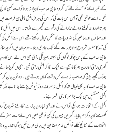
کے نمبر اتنے کم آئے تھے کہ اگر وہ حاجی صاحب کا بیٹا نہ ہوتا تو اسے کسی کالج م
تھی ۔ اسے خوشی تھی تو بس اس بات کی کہ اس کی ہر فرمائش پہلی ہی فرصت میں پور
پھرتا اوروالد کو ملنے والے نذرانے کی رقم سے گلچھرے اڑاتا۔ اس میں اکمل کا اپن
اورمہمانوں اورسائلین کی ضروریات کا مکمل خیال رکھتے تھے اس لئے اکمل کی گھ
کی آمد کا سلسلہ شروع ہوتاجو رات گئے تک جاری رہتا۔ درمیان میں اگرچہ نماز 
حاجی صاحب کے پاس چونکہ لوگوں کی ہمیشہ بھیڑ لگی رہتی تھی اس لئے اس کا دھیان 
گھری رہتی اور دن بھرگاؤ تکیے سے ٹیک لگا کر بیٹھی رہتی تھی۔ بچیوں کو پڑھان
بھنک کیسے پڑتی کہ صاحب زادے کس وقت کہاں ہوتے ہیں۔ وہ تو یہ جان کر مطمئن 
حاجی صاحب کا یہ بھی خیال تھاکہ اکمل نہ صرف روز ٹیوشن پڑھنے جاتا ہے بلکہ ک
اکمل مستقبل میں ایک بڑا سرکاری افسر بنے۔
اکمل کے امتحانات ہوچکے تو اس نے اور بھی زیادہ پر پرزے نکالنے شروع کر
گھومنے کا پروگرام بنایا۔ گھرمیں پیسوں کی کمی تو تھی نہیں اس لئےاسے سفر ک
امتحانات کے نتائج نکلے تو اکمل تمام مضامین میں بری طرح فیل ہوگیا تھا۔