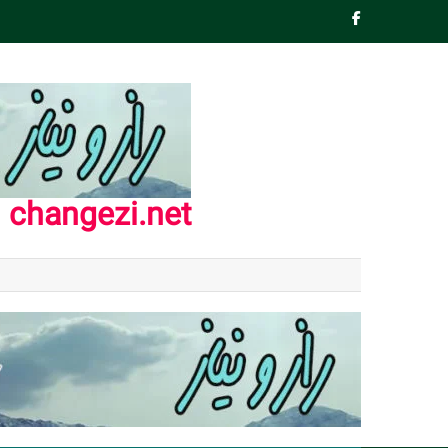
Ski
t
conten
changezi.net