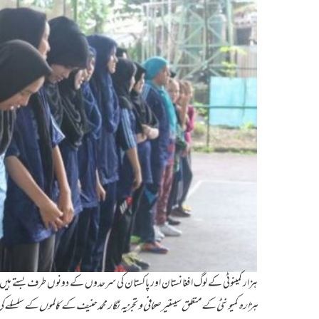
ہزار کمینوٹی کے لوگ افغانستان اور پاکستان کی سرحدوں کے دونوں طرف بستے ہیں
ہزارہ کمیونٹی کے
متعلق سینئیر
صحافی و تجزیہ نگار محمد حنیف کے کالموں کے سلسلے ک