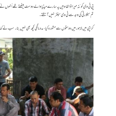
پی ٹی وی کوئٹہ میرا اڈا تھا وہیں پہ سارے میڈیا والے دوست بیٹھتے تھے اُنہوں نے کہا
تم سیکورٹی کی وجہ سے ٹی وی سینٹر نہیں آ سکتے۔
کراچی میں لاہور میں دوستوں سے مشورہ کیا، مدد مانگی کچھ بھی نہیں بنا۔ سب نے کہا 