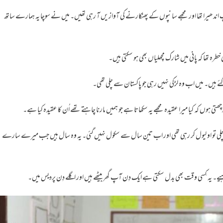
 اندھیرا تھا اور مجھے سانپوں کے پھنکارنے کی آوازیں آ رہی تھیں۔ میں نے سوچا یہ ہمارے ساتھ
 تھا کہ پانی میں شارک مچھلیاں بھی ہو سکتی ہیں۔
 آ گئے ہیں۔ میں اب وہ لڑکی نہیں رہی جو پاکستان سے چلی تھی۔
وں کہ کیا میرا عقیدہ مجھے یہ سکھاتا ہے جو ہمیں مارنا چاہتے تھے اُن کا عقیدہ کیا ہے۔
ے چلی تو او لیول کر رہی تھی اور اب تین سال سے سکول نہیں گئی۔ یہ وہ سال ہیں جب میرے سارے
اہیے۔ یہ کِسی وقت بھی بدل سکتی ہے ایک دِن آپ گھر بیٹھے ہیں اور اگلے دِن پردیس میں۔