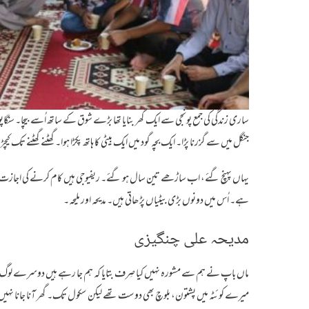
ساری زندگی کی جمع پونجی سے ایک گھر بنایا تھا بڑے شوق کے ساتھ اُسے بیچا۔ سنگاپور ک
جنگل میں سے گزرنا پڑا۔ ایک بچہ گود میں ایک بیٹی کا ہاتھ پکڑا ہوا۔ گھٹنے گھٹنے تک ک
یہاں پہنچ گئے، اب ساڑھے تین سال ہو گئے۔ ریفیوجی ہیں کام کرنے کی اجازت ن
ہے۔ اُس میں دونوں بڑی بیٹیاں پڑھاتی ہیں۔ مدیحہ اور ملیحہ۔
مدیحہ علی چنگیزی
ماں باپ نے ہم سے مشورہ نہیں کیا صِرف بتایا کہ ہم جا رہے ہیں دوسرے لوگ بھی جا
میرے کوئٹہ میں پشتون، بلوچ بھی دوست تھے لیکن سکول تک۔ گھر آنا جانا نہیں ہ