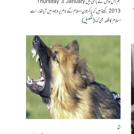
ہم اس دیش کے باسی ہیں Thursday 3 January
ہ
2013 کہتے ہیں کہ پاکستان اسلام کے نام پر وجود میں آیاتھا۔اسے
اسلام کا قلعہ بھی کہا
(تفصیل)
کتا