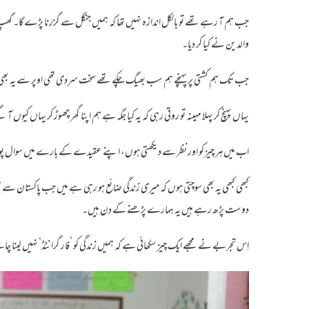
جب ہم آ رہے تھے تو بالکل اندازہ نہیں تھا کہ ہمیں جنگل سے گزرنا پڑے گا۔ گھپ
والدین نے کیا کر دیا۔
جب تک ہم کشتی پر پہنچے ہم سب بھیگ چکے تھے سخت سردی تھی اوپر سے یہ بھی خطرہ
یہاں پہنچ کر پہلا مہینہ تو روتی رہی کہ یہ کیا جگہ ہے ہم اپنا گھر چھوڑ کر یہاں کیوں
اب میں ہر چیز کو اور نظر سے دیکھتی ہوں، اپنے عقیدے کے بارے میں سوال پوچھتی ہ
کبھی کبھی یہ بھی سوچتی ہوں کہ میری زندگی ضائع ہو رہی ہے میں جب پاکستان س
دوست پڑھ رہے ہیں یہ ہمارے پڑھنے کے دِن ہیں۔
اِس تجربے نے مجھے ایک چیز سکھائی ہے کہ ہمیں زندگی کو ’فار گرانٹڈ‘ نہیں لینا چ