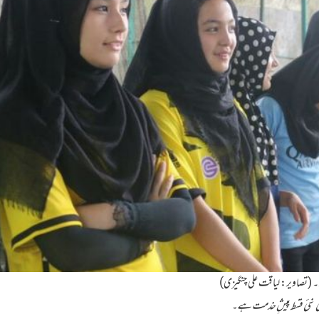
۔ (تصاویر: لیاقت علی چنگیزی)
ی
نئی قسط
پیشِ خدمت ہے۔