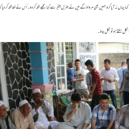
 یہاں نہ آیا کرو ہمیں بھی مرواؤ گے میں نے جنرل مینجر سے کہا مجھے لِکھ کر دو۔ اُس نے خط لِکھ کر دیا ک
نکل سکتے ہو تو نکل جاؤ۔