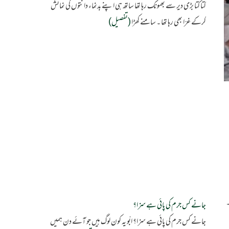
کتا کتا بڑی دیر سے بھونک رہا تھا ساتھ ہی اپنے بدنماء دانتوں کی نمائش
کرکے غرّا بھی رہا تھا ۔ سامنے کھڑا
(تفصیل)
۔
جانے کس جرم کی پائی ہے سزا؟
جانے کس جرم کی پائی ہے سزا؟ ابّو یہ کون لوگ ہیں جو آئے دن ہمیں