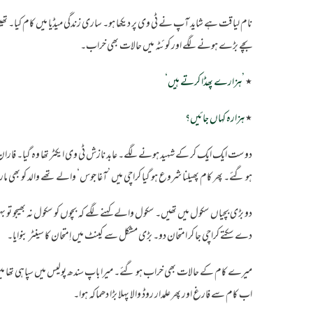
نام لیاقت ہے شاید آپ نے ٹی وی پر دیکھا ہو۔ ساری زندگی میڈیا میں کام کیا۔ تھیٹر
بچے بڑے ہونے لگے اور کوئٹہ میں حالات بھی خراب۔
٭
’ہزارے پھڈا کرتے ہیں‘
٭
ہزارہ کہاں جائیں؟
دوست ایک ایک کر کے شہید ہونے لگے۔ عابد نازش ٹی وی ایکٹر تھا وہ گیا۔ فاران 
ہو گئے۔ پھر کام پھیلنا شروع ہو گیا کراچی میں ’آغا جوس‘ والے تھے والد کو بھی مارا
دو بڑی بچیاں سکول میں تھیں۔ سکول والے کہنے لگے کہ بچوں کو سکول نہ بھیجو تو
دے سکتے کراچی جا کر امتحان دو۔ بڑی مشکل سے کینٹ میں اِمتحان کا سینٹر بنوایا۔
میرے کام کے حالات بھی خراب ہو گئے۔ میرا باپ سندھ پولیس میں سپاہی تھا میں
اب کام سے فارغ اور پھر علمدار روڈ والا پہلا بڑا دھماکہ ہوا۔