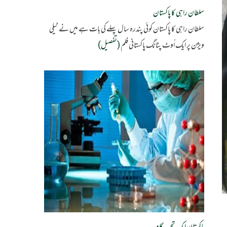
سلطان راہی کا پاکستان
سلطان راہی کا پاکستان کوئی پندرہ سال پہلے کی بات ہے میں نے ٹیلی
ویژن پر ایک اُوٹ پٹانگ پاکستانی فلم
(تفصیل)