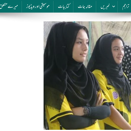
تراجم
خبریں
مقالہ جات
کتابیات
موسیقی اور ویڈیوز
میرے متعلق