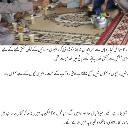
ا ویزا مل گیا۔ وہاں سے میرا خیال تھا اِنڈونیشیا پہنچ کر ریفیوجی ہو جائیں گے لیکن کشتی لینے کے لیے
یچڑ بڑی مشکل سے کشتی تک پہنچے۔ کُھلے پانی میں ٹھنڈ بہت تھی۔
ہیں۔ بچوں کو سکول نہیں بھیج سکتے اب اپنی مدد آپ کے تحت ریفیوجی بچوں کے لیے سکول بنایا
 رہے تھے۔ میرا خیال تھا باہر جائیں گے، نیا تجربہ ہو گا لیکن یہ نہیں پتہ تھا کہ کہاں جا رہے ہیں
وتا تھا۔ شادی سالگرہ وغیرہ پہ نہیں بلاتے تھے۔