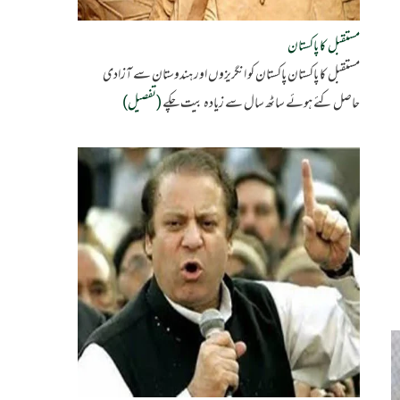
مستقبل کا پاکستان
مستقبل کا پاکستان پاکستان کو انگریزوں اور ہندوستان سے آزادی
حاصل کئے ہوئے ساٹھ سال سے زیادہ بیت چکے
(تفصیل)