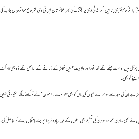
 کیا، ڈاکومینٹری بنائیں، کوئٹہ ٹی وی پر ایکٹنگ کی پھر افغانستان میں ٹی وی شروع ہوا تو وہاں جاب کی
ہوٹل میں دوست بیٹھے تھے محمد انور اور ولایت حسین تھیٹر کے زمانے کے ساتھی تھے وُہ بھی ٹارگٹ
 بیٹے کو بھی۔
 بہتر ہے اِن کی وجہ سے دوسرے بچوں کی جان کو بھی خطرہ ہے۔ امتحان آئے تو کہنے لگے سکیورٹی نہیں
 نے بھی ساری عمر مزدوری کی تعلیم بھی سکول کے بعد زیادہ تر پرائیویٹ اِمتحان دے کر حاصل کی۔