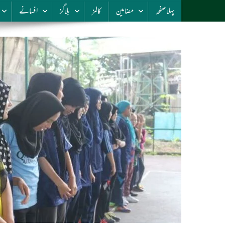
پہلا صفحہ
مضامین
کالمز
بلاگز
افسانے