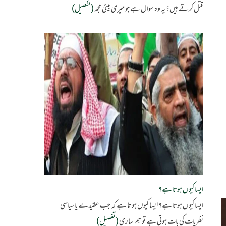
قتل کرتے ہیں؟ یہ وہ سوال ہے جو میری بیٹی مجھ
(تفصیل)
ایسا کیوں ہوتا ہے؟
ایسا کیوں ہوتا ہے؟ ایسا کیوں ہوتا ہے کہ جب عقیدے یا سیاسی
نظریات کی بات ہوتی ہے تو ہم ساری
(تفصیل)