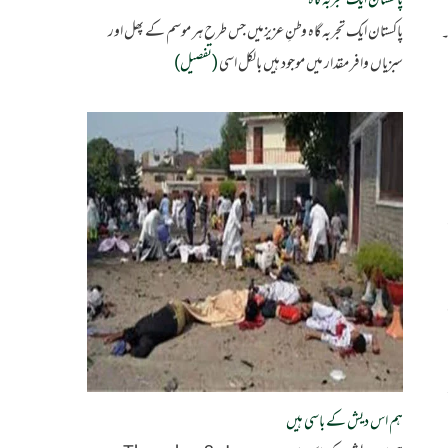
پاکستان ایک تجربہ گاہ
پاکستان ایک تجربہ گاہ وطنِ عزیزمیں جس طرح ہر موسم کے پھل اور
۔
سبزیاں وافر مقدار میں موجود ہیں بالکل اسی
(تفصیل)
ہم اس دیش کے باسی ہیں